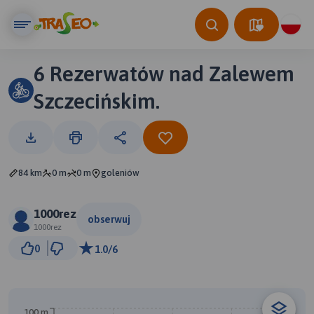
6 Rezerwatów nad Zalewem
Szczecińskim.
84 km
0 m
0 m
goleniów
1000rez
obserwuj
1000rez
5 km
0
1.0/6
© Traseo Map
© OpenMapTiles
© OpenStreetMap contributors
100 m