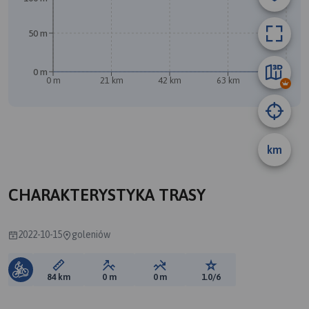
A
50 m
0 m
0 m
21 km
42 km
63 km
84 km
km
B
CHARAKTERYSTYKA TRASY
2022-10-15
goleniów
Długość trasy:
Suma przewyższeń:
Suma spadków:
Ocena trasy:
84 km
0 m
0 m
1.0/6