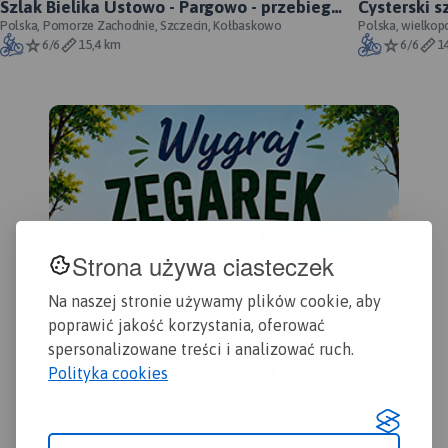
Szlak Bielika Ustowo - Pargowo - przebieg
Cysterski s
fragment wybrzeża w części
oficjalny
Polska, Pomorze Zachodnie, Szczecin, Kołbaskowo
Polska, wielkop
niemieckiej, od wschodu
6/6
15,4 km
6/6
1
zamknięta jest przez
Dziwnów.
Strona używa ciasteczek
Na naszej stronie używamy plików cookie, aby
poprawić jakość korzystania, oferować
spersonalizowane treści i analizować ruch.
Polityka cookies