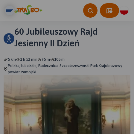
60 Jubileuszowy Rajd
Jesienny II Dzień
5 km
1 h 52 min
95 m
105 m
Polska, lubelskie, Radecznica, Szczebrzeszyński Park Krajobrazowy,
powiat zamojski