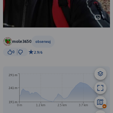
mole3650
obserwuj
500 m
0
2.9/6
© Traseo Map
© OpenMapTiles
© OpenStreetMap contributors
291 m
B
241 m
191 m
0 m
1.2 km
2.5 km
3.7 km
5 km