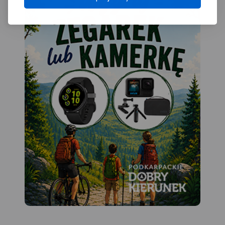
atrakcyjności turystycznej,
"Rowerem po Roztoczu" powstała przy w
m.in. Zamość, Józefów,
gmin z tego obszaru:
Tomaszów Lubelski. Mapa
Zwierzyniec, Krasnobród, Józefów, Susie
Roztocza przedstawia szlaki,
Lubelski, Narol, Horyniec Zdrój, Bełżec, L
zabytki, informacje ważne
Królewska i Cieszanów.
Zapraszamy na rowerową podróż przez t
dla turystów.
Rok wydania
niezwykły zakątek, do zwiedzania atrakcji
2023
odkrywania tajemnic Roztocza!