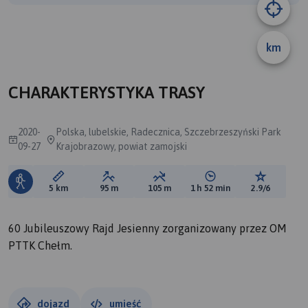
A
km
CHARAKTERYSTYKA TRASY
2020-
Polska, lubelskie, Radecznica, Szczebrzeszyński Park
09-27
Krajobrazowy, powiat zamojski
Długość trasy:
Suma przewyższeń:
Suma spadków:
Średni czas potrzebny 
Ocena tras
5 km
95 m
105 m
1 h 52 min
2.9/6
60 Jubileuszowy Rajd Jesienny zorganizowany przez OM
PTTK Chełm.
dojazd
umieść