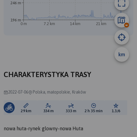
246 m
A
B
196 m
0 m
7.2 km
14 km
21 km
29 km
km
CHARAKTERYSTYKA TRASY
2022-07-06
Polska, małopolskie, Kraków
Długość trasy:
Suma przewyższeń:
Suma spadków:
Średni czas potrzebny 
Ocena tras
29 km
334 m
333 m
2 h 35 min
1.3/6
nowa huta-rynek glowny-nowa Huta