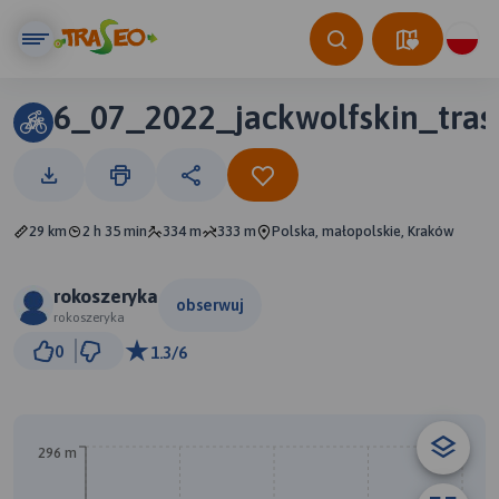
6_07_2022_jackwolfskin_tras
29 km
2 h 35 min
334 m
333 m
Polska, małopolskie, Kraków
rokoszeryka
obserwuj
rokoszeryka
2 km
0
1.3/6
© Traseo Map
© OpenMapTiles
© OpenStreetMap contributors
296 m