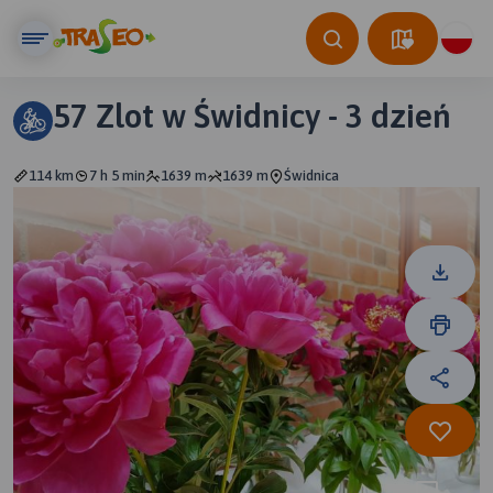
57 Zlot w Świdnicy - 3 dzień
114 km
7 h 5 min
1639 m
1639 m
Świdnica