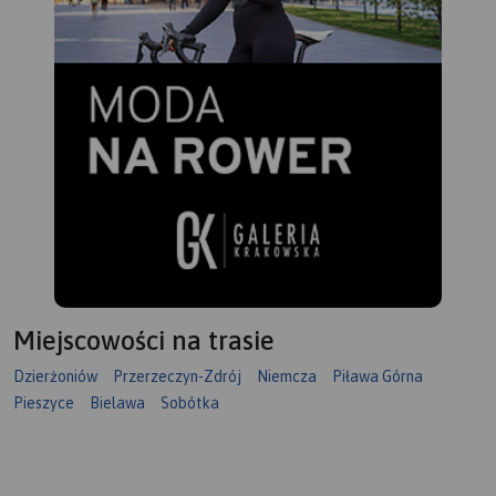
Miejscowości na trasie
Dzierżoniów
Przerzeczyn-Zdrój
Niemcza
Piława Górna
Pieszyce
Bielawa
Sobótka