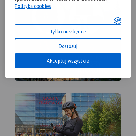
Polityka cookies
naniesiono ośrodki
noclegowe i restauracje.
Siatka geograficzna zgodna
z GPS oparta na układzie
Tylko niezbędne
WGS-84.
Mapa została
przygotowana tylko dla
Dostosuj
urządzeń cyfrowych, nie
ma odpowiednika w wersji
Akceptuj wszystkie
papierowej.