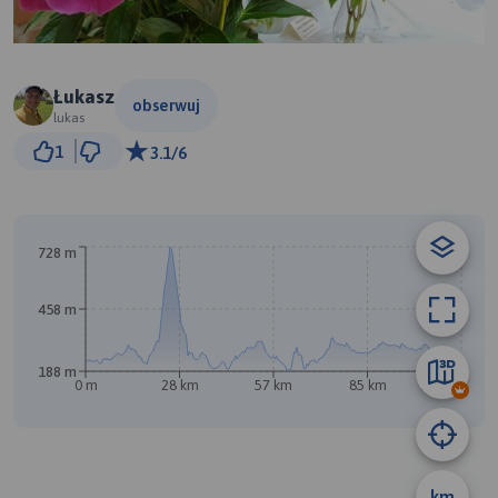
Łukasz
obserwuj
lukas
5 km
1
3.1/6
© Traseo Map
© OpenMapTiles
© OpenStreetMap contributors
728 m
A
B
458 m
188 m
0 m
28 km
57 km
85 km
114 km
km