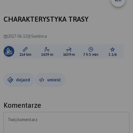
CHARAKTERYSTYKA TRASY
2017-06-12
Świdnica
Długość trasy:
Suma przewyższeń:
Suma spadków:
Średni czas potrzebny 
Ocena tras
114 km
1639 m
1639 m
7 h 5 min
3.1/6
dojazd
umieść
Komentarze
Twój komentarz