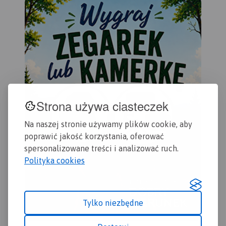
przedstawiony na mapie
zamyka się w granicach:
Końskie na północy, Raków
na południu, Ostrowiec
Świętokrzyski na wschodzie,
Dobrzeszów na zachodzie.
Rok wydania 2023
Strona używa ciasteczek
Na naszej stronie używamy plików cookie, aby
poprawić jakość korzystania, oferować
spersonalizowane treści i analizować ruch.
Polityka cookies
Tylko niezbędne