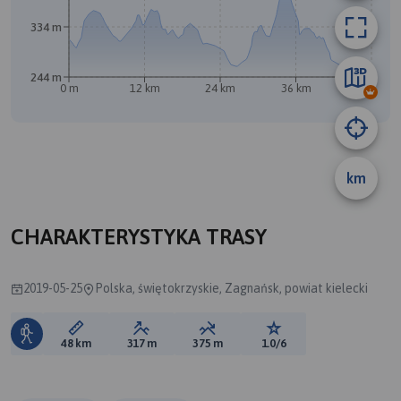
334 m
244 m
0 m
12 km
24 km
36 km
48 km
km
A
CHARAKTERYSTYKA TRASY
2019-05-25
Polska, świętokrzyskie, Zagnańsk, powiat kielecki
Długość trasy:
Suma przewyższeń:
Suma spadków:
Ocena trasy:
48 km
317 m
375 m
1.0/6