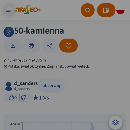
50-kamienna
48 km
317 m
375 m
Polska, świętokrzyskie, Zagnańsk, powiat kielecki
d_sanders
obserwuj
d_sanders
3 km
0
1.0/6
© Traseo Map
© OpenMapTiles
© OpenStreetMap contributors
B
424 m