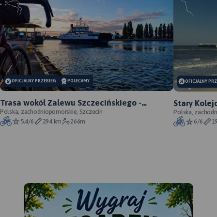
OFICJALNY PRZEBIEG
POLECAMY
OFICJALNY PR
Trasa wokół Zalewu Szczecińskiego -
Stary Kolej
oficjalny przebieg szlaku
Polska, zachodniopomorskie, Szczecin
szlaku
Polska, zachod
5.4/6
294 km
266m
6/6
1