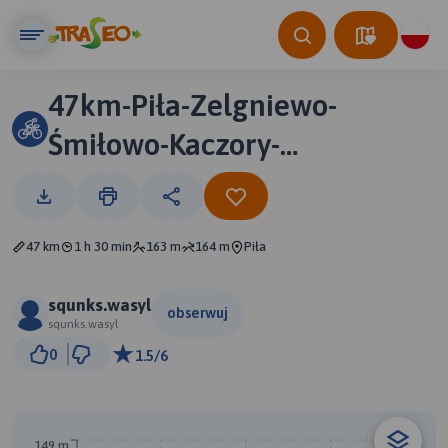
47km-Piła-Zelgniewo-
Śmiłowo-Kaczory-
Dziembowo-Byszki-Piła
47 km
1 h 30 min
163 m
164 m
Piła
squnks.wasyl
obserwuj
squnks.wasyl
5 km
0
1.5/6
© Traseo Map
© OpenMapTiles
© OpenStreetMap contributors
149 m