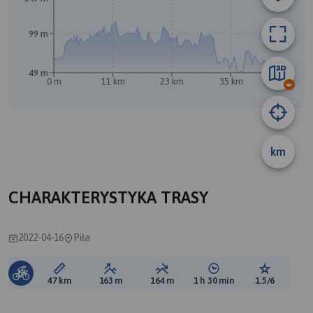
99 m
B
A
49 m
0 m
11 km
23 km
35 km
47 km
km
CHARAKTERYSTYKA TRASY
2022-04-16
Piła
Długość trasy:
Suma przewyższeń:
Suma spadków:
Średni czas potrzebny 
Ocena tras
47 km
163 m
164 m
1 h 30 min
1.5/6