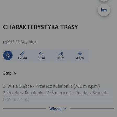
km
B
CHARAKTERYSTYKA TRASY
2015-02-04
Wisła
Długość trasy:
Suma przewyższeń:
Suma spadków:
Ocena trasy:
1.2 km
13 m
11 m
4.1/6
Etap IV
1. Wisła Głębce - Przełęcz Kubalonka (761 m n.p.m.)
2. Przełęcz Kubalonka (758 m n.p.m.) - Przełęcz Szarcula
(759 m n.p.m.)
3. Przełęcz Szarcula (759 m n.p.m.) - Szarcula (798 m
Więcej
n.p.m.)