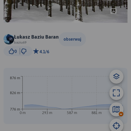
Łukasz Baziu Baran
obserwuj
baziu69
200 m
0
4.1/6
© Traseo Map
© OpenMapTiles
© OpenStreetMap contributors
A
876 m
826 m
776 m
0 m
293 m
587 m
881 m
1.1 km