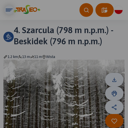
4. Szarcula (798 m n.p.m.) -
Beskidek (796 m n.p.m.)
1.2 km
13 m
11 m
Wisła