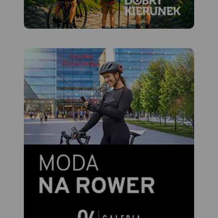
widokowe, schroniska i inne
komunikacja, kultura,
obiekty noclegowe, a także
rekreacja). Mapę offline
pozostałe informacje
można zakupić w aplikacji
niezbędne turyście podczas
Traseo na urządzenia
wędrówek górskich. Mapa
mobilne.
Rok wydania 2022
zawiera również wyciągi
narciarskie wraz z trasami
zjazdowymi. Sprawdzi się we
wszystkich 4 porach roku!