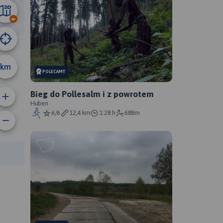
4.6 km
km
POLECAMY
Bieg do Pollesalm i z powrotem
Huben
6/6
12,4 km
1:28 h
688m
anie trasy:
a trasy: