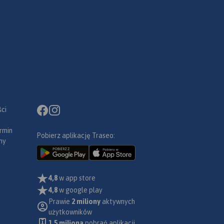
ci
rmin
Pobierz aplikację Traseo:
ny
4,8
w app store
4,8
w google play
Prawie
2 miliony
aktywnych
użytkowników
1.5 miliona
pobrań aplikacji