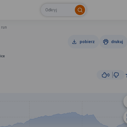
Odkryj
 run
pobierz
drukuj
ice
0
500 m
© Traseo Map
© OpenMapTiles
© OpenStreetMap cont