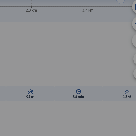
2.3 km
3.4 km
ewyższeń:
Suma spadków:
Średni czas potrzebny na pokon
Ocen
95 m
38 min
1.3/6