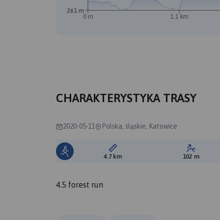
261 m
0 m
1.1 km
B
A
CHARAKTERYSTYKA TRASY
2020-05-11
Polska, śląskie, Katowice
Długość trasy:
Suma prz
4.7 km
102 m
4.5 forest run