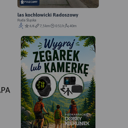
POLECAMY
las kochłowicki Radoszowy
Ruda Śląska
6/6
7,5 km
0:51 h
40m
APA