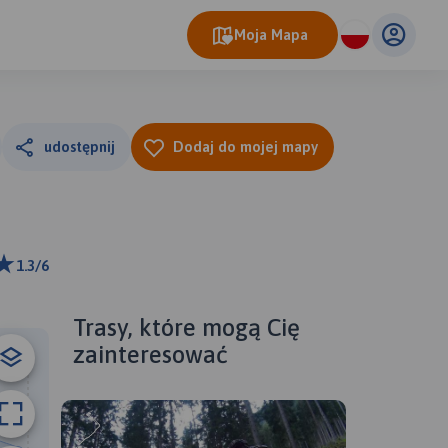
Moja Mapa
udostępnij
Dodaj do mojej mapy
1.3/6
ributors
Trasy, które mogą Cię
zainteresować