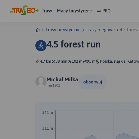
Trasy
Mapy turystyczne
PRO
Trasy turystyczne
Trasy biegowe
4.5 forest
4.5 forest run
4.7 km
38 min
102 m
95 m
Polska, śląskie, Katow
Michał Milka
obserwuj
mis1202
361 m
311 m