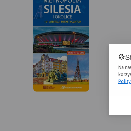
S
Na na
korzys
Polit