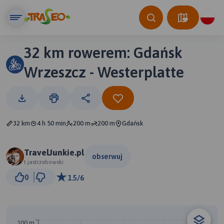
32 km rowerem: Gdańsk
Wrzeszcz - Westerplatte
32 km
4 h 50 min
200 m
200 m
Gdańsk
TravelJunkie.pl
obserwuj
t.jastrzebowski
2 km
0
1.5/6
© Traseo Map
© OpenMapTiles
© OpenStreetMap contributors
100 m