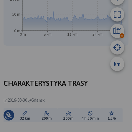
A
50 m
0 m
0 m
8 km
16 km
24 km
32 km
B
km
CHARAKTERYSTYKA TRASY
2016-08-30
Gdańsk
Długość trasy:
Suma przewyższeń:
Suma spadków:
Średni czas potrzebny 
Ocena tras
32 km
200 m
200 m
4 h 50 min
1.5/6