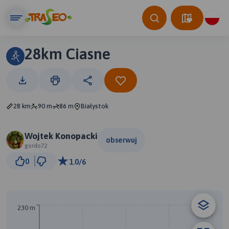
28km Ciasne
28 km
90 m
86 m
Białystok
Wojtek Konopacki
obserwuj
gordo72
2 km
0
1.0/6
© Traseo Map
© OpenMapTiles
© OpenStreetMap contributors
230 m