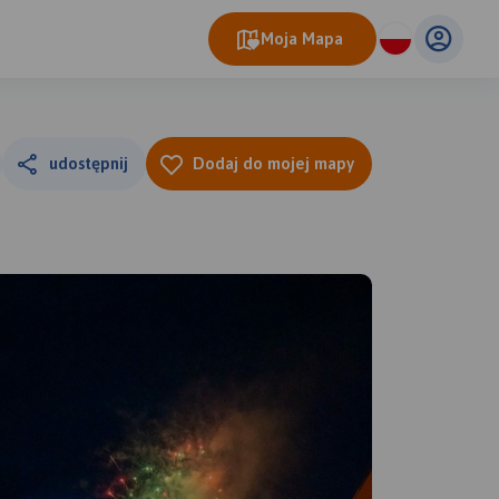
Moja Mapa
udostępnij
Dodaj do mojej mapy