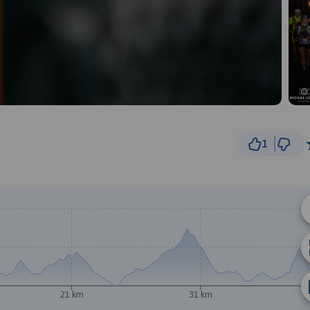
1
2 km
© Traseo Map
© OpenMapTiles
© OpenStreetMap cont
21 km
31 km