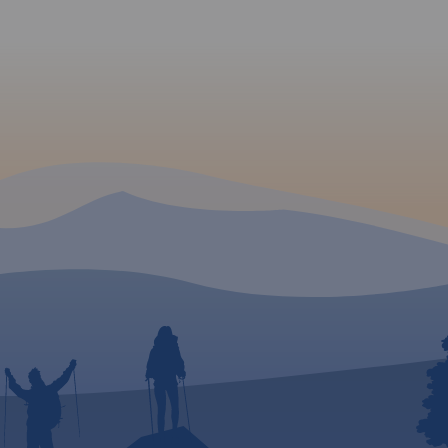
znacznie
wyboru
 na
ota
a
go –
mki,
y,
liwości
iele
ożna
seo na
k