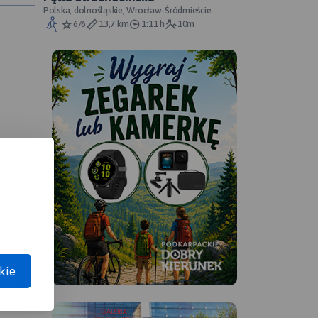
Polska, dolnośląskie, Wrocław-Śródmieście
6/6
13,7 km
1:11 h
10m
Nowego
guszów
kie
APA