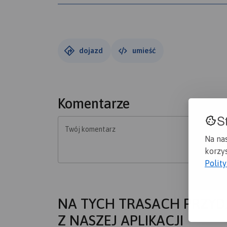
W porównaniu do wersji trasy z 2023 roku wys
Lubominka. Zmieniony przebieg przez Mniszek
(w 2023 r. meta była w Gorcach).
dojazd
umieść
Komentarze
S
Twój komentarz
Na na
korzys
Polit
NA TYCH TRASACH PRZYD
Z NASZEJ APLIKACJI