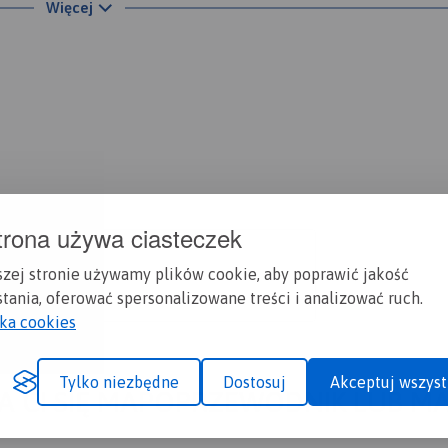
Więcej
tąpiły lekkie modyfikacje w rejonie ul. Młodzieży Polskiej i 
 z którego trasa prowadzi na metę Maratonu w dzielnicy Bo
trona używa ciasteczek
szej stronie używamy plików cookie, aby poprawić jakość
tania, oferować spersonalizowane treści i analizować ruch.
yka cookies
Tylko niezbędne
Dostosuj
Akceptuj wszyst
A CI SIĘ MAPOPRZEWODNIK LUB M