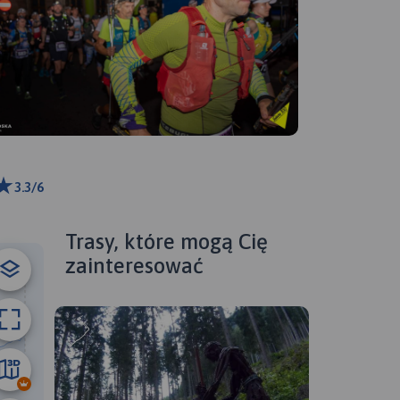
3.3/6
ributors
Trasy, które mogą Cię
zainteresować
42 km