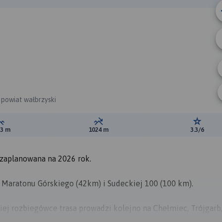
B
A
 powiat wałbrzyski
Suma przewyższeń:
Suma spadków:
Ocena t
53 m
1024 m
3.3/6
 zaplanowana na 2026 rok.
 Maratonu Górskiego (42km) i Sudeckiej 100 (100 km).
iej rozbiegówce trasa prowadzi kolejno na Chełmiec, Trójgarb
ul. Kusocińskiego w Boguszowie-Gorcach (dzielnica Boguszów)