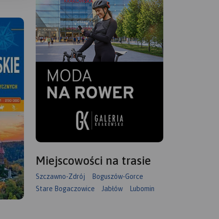
Miejscowości na trasie
Szczawno-Zdrój
Boguszów-Gorce
Stare Bogaczowice
Jabłów
Lubomin