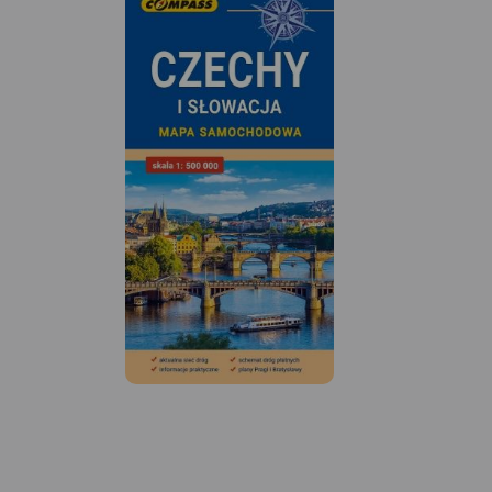
MAPA TURYSTYCZNA W
APLIKACJI TRASEO
Mapa obejmuje Góry
Wałbrzyskie, Góry Kamienne i
Adszprasko-Teplickie Skały po
czeskiej stronie. Na mapie są