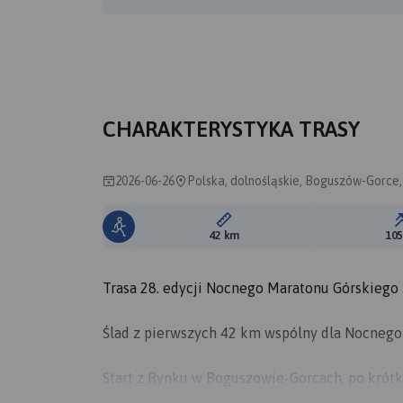
CHARAKTERYSTYKA TRASY
2026-06-26
Polska, dolnośląskie, Boguszów-Gorce,
Długość trasy:
42 km
10
Trasa 28. edycji Nocnego Maratonu Górskiego
Ślad z pierwszych 42 km wspólny dla Nocnego
Start z Rynku w Boguszowie-Gorcach, po krótk
Mniszek do mety Maratonu na stadionie przy 