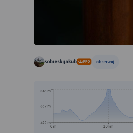
sobieskijakub
obserwuj
PRO
843 m
667 m
492 m
0 m
10 km