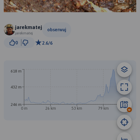
jarekmatej
obserwuj
jarekmatej
20 km
0
2.6/6
© Traseo Map
© OpenMapTiles
© OpenStreetMap contributors
A
618 m
432 m
246 m
0 m
26 km
53 km
79 km
106 km
km