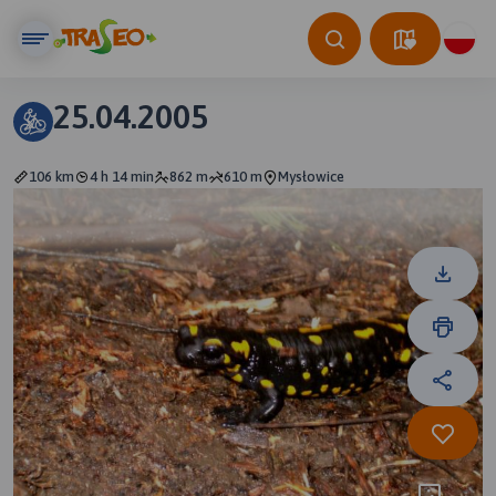
25.04.2005
106 km
4 h 14 min
862 m
610 m
Mysłowice