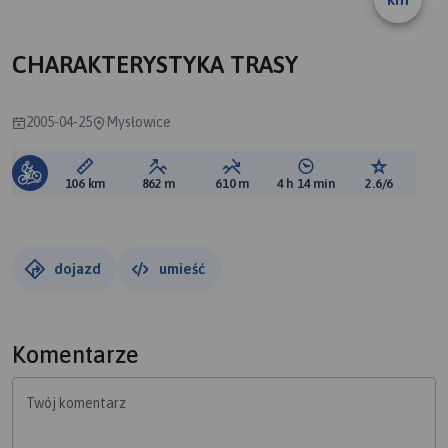
B
CHARAKTERYSTYKA TRASY
2005-04-25
Mysłowice
Długość trasy:
Suma przewyższeń:
Suma spadków:
Średni czas potrzebny 
Ocena tras
106 km
862 m
610 m
4 h 14 min
2.6/6
dojazd
umieść
Komentarze
Twój komentarz