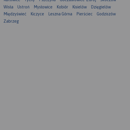
Wisła
Ustroń
Mysłowice
Kobiór
Kisielów
Dzięgielów
Międzyświeć
Kiczyce
Leszna Górna
Pierściec
Godziszów
Zabrzeg