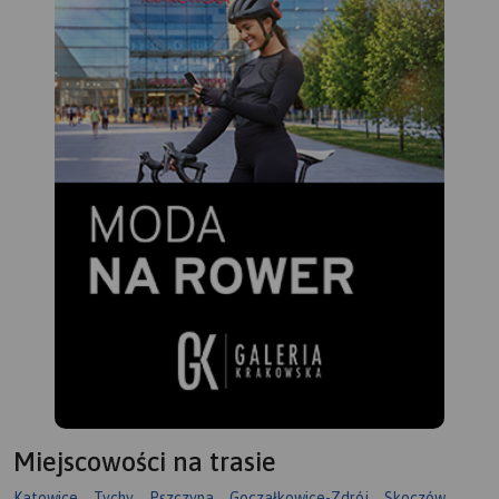
niezbędne turyście podczas
wędrówek górskich.
Miejscowości na trasie
Katowice
Tychy
Pszczyna
Goczałkowice-Zdrój
Skoczów