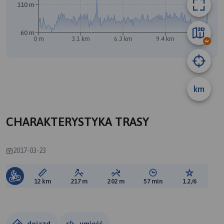
110 m
60 m
0 m
3.1 km
6.3 km
9.4 km
12 km
km
CHARAKTERYSTYKA TRASY
2017-03-23
Długość trasy:
Suma przewyższeń:
Suma spadków:
Średni czas potrzebny 
Ocena tras
12 km
217 m
202 m
57 min
1.2/6
dojazd
umieść