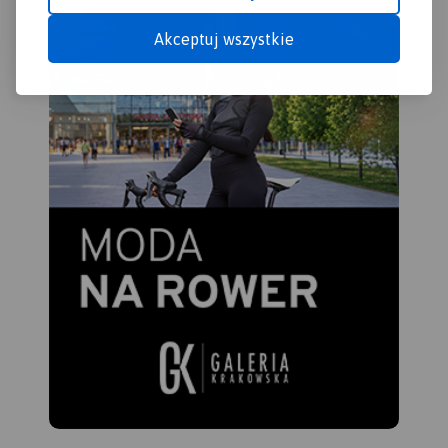
cuda przyrody, wyróżniające
Akceptuj wszystkie
się miejsca widokowe i
panoramy. Mapę offline
można zakupić w aplikacji
Traseo na urządzenia
mobilne.
Rok wydania 2022