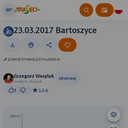
23.03.2017 Bartoszyce
12 km
57 min
217 m
202 m
Grzegorz Wasyluk
obserwuj
Grzegorz_Wasyluk
1 km
1
1.2/6
© Traseo Map
© OpenMapTiles
© OpenStreetMap contributors
B
A
160 m