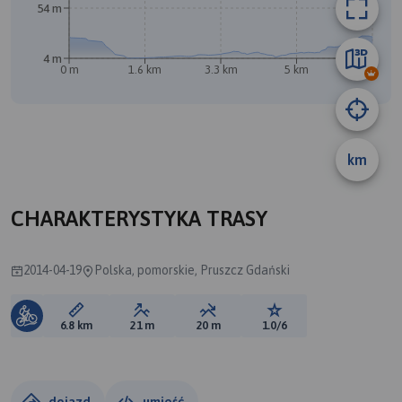
54 m
4 m
0 m
1.6 km
3.3 km
5 km
6.7 km
km
CHARAKTERYSTYKA TRASY
2014-04-19
Polska, pomorskie, Pruszcz Gdański
Długość trasy:
Suma przewyższeń:
Suma spadków:
Ocena trasy:
6.8 km
21 m
20 m
1.0/6
dojazd
umieść