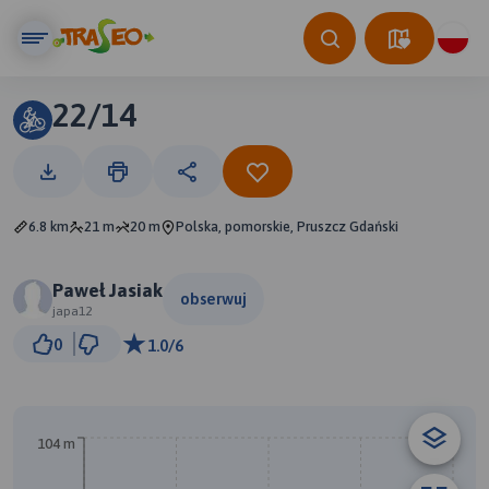
22/14
6.8 km
21 m
20 m
Polska, pomorskie, Pruszcz Gdański
Paweł Jasiak
obserwuj
japa12
500 m
0
1.0/6
© Traseo Map
© OpenMapTiles
© OpenStreetMap contributors
104 m
B
A