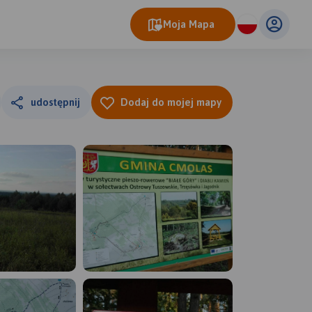
Moja Mapa
udostępnij
Dodaj do mojej mapy