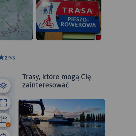
2.9/6
ributors
Trasy, które mogą Cię
zainteresować
28 km