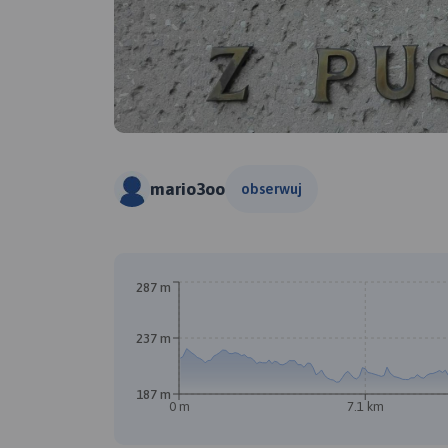
mario3oo
obserwuj
287 m
237 m
187 m
0 m
7.1 km