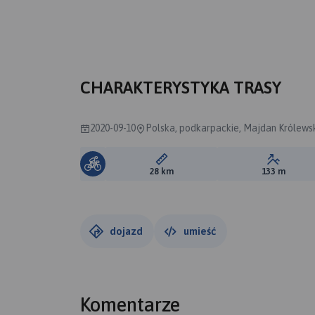
CHARAKTERYSTYKA TRASY
2020-09-10
Polska, podkarpackie, Majdan Królewsk
Długość trasy:
Suma prz
28 km
133 m
dojazd
umieść
Komentarze