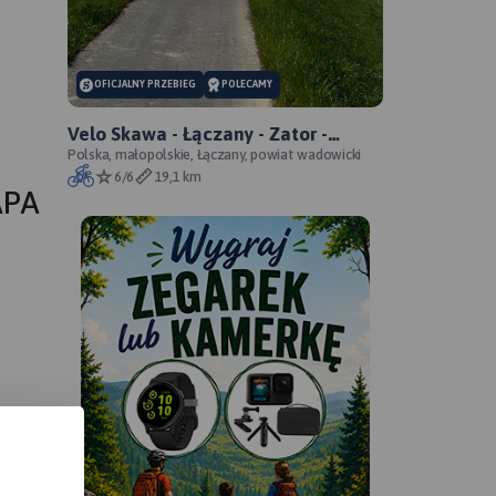
OFICJALNY PRZEBIEG
POLECAMY
Velo Skawa - Łączany - Zator -
oficjalny przebieg szlaku
Polska, małopolskie, Łączany, powiat wadowicki
6/6
19,1 km
APA