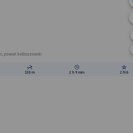
i, powiat kolbuszowski
ewyższeń:
Suma spadków:
Średni czas potrzebny na pokon
Ocen
130 m
2 h 9 min
2.9/6