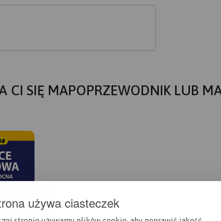
A CI SIĘ MAPOPRZEWODNIK LUB M
trona używa ciasteczek
szej stronie używamy plików cookie, aby poprawić jakość