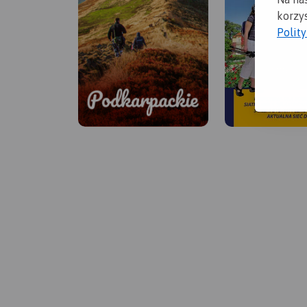
korzys
Polit
Podkarpackie
Bieszczady, Beskid Niski,
Dolina Sanu i Wisły,