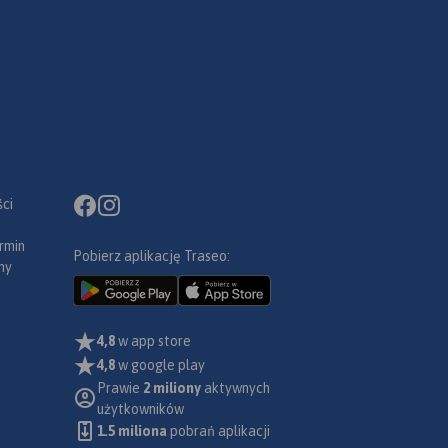
ci
rmin
Pobierz aplikację Traseo:
ny
4,8
w app store
4,8
w google play
Prawie
2 miliony
aktywnych
użytkowników
1.5 miliona
pobrań aplikacji