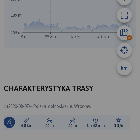
189 m
139 m
0 m
990 m
1.9 km
2.9 km
3.9 km
km
A
CHARAKTERYSTYKA TRASY
2020-08-07
Polska, dolnośląskie, Wrocław
Długość trasy:
Suma przewyższeń:
Suma spadków:
Średni czas potrzebny 
Ocena tras
4.0 km
44 m
44 m
1 h 42 min
1.3/6