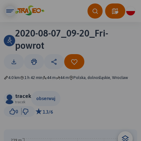
2020-08-07_09-20_Fri-
powrot
4.0 km
1 h 42 min
44 m
44 m
Polska, dolnośląskie, Wrocław
tracek
obserwuj
tracek
500 m
0
1.3/6
© Traseo Map
© OpenMapTiles
© OpenStreetMap contributors
B
239 m