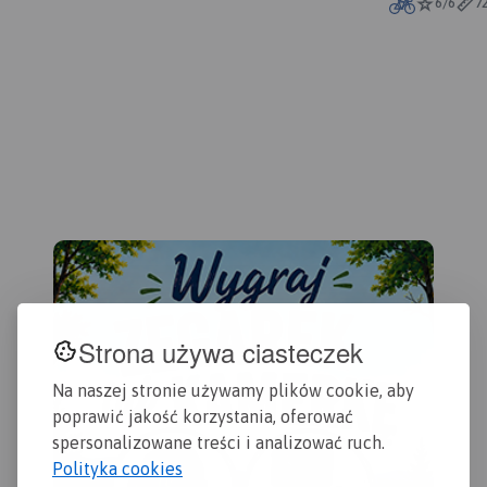
miast o wysokiej
6/6
7
atrakcyjności turystycznej,
m.in. Zamość, Józefów,
Tomaszów Lubelski. Mapa
Roztocza przedstawia szlaki,
zabytki, informacje ważne
dla turystów.
Rok wydania
2023
Strona używa ciasteczek
Na naszej stronie używamy plików cookie, aby
poprawić jakość korzystania, oferować
spersonalizowane treści i analizować ruch.
Polityka cookies