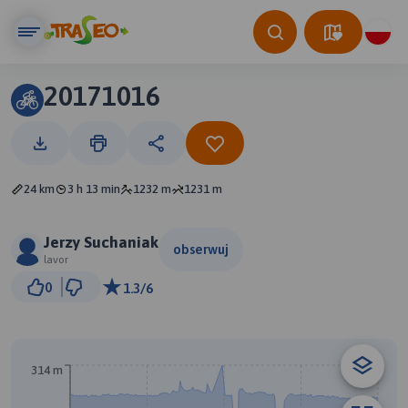
20171016
24 km
3 h 13 min
1232 m
1231 m
Jerzy Suchaniak
obserwuj
lavor
2 km
0
1.3/6
© Traseo Map
© OpenMapTiles
© OpenStreetMap contributors
314 m