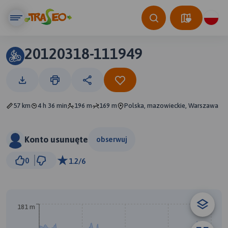
20120318-111949
57 km
4 h 36 min
196 m
169 m
Polska, mazowieckie, Warszawa
Konto usunuęte
obserwuj
3 km
0
1.2/6
© Traseo Map
© OpenMapTiles
© OpenStreetMap contributors
181 m