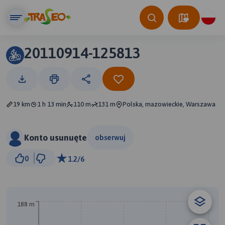
20110914-125813
19 km
1 h 13 min
110 m
131 m
Polska, mazowieckie, Warszawa
Konto usunuęte
obserwuj
3 km
0
1.2/6
© Traseo Map
© OpenMapTiles
© OpenStreetMap contributors
B
188 m