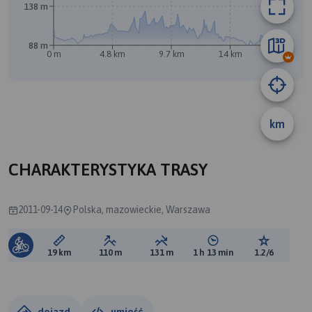
138 m
88 m
0 m
4.8 km
9.7 km
14 km
19 km
km
A
CHARAKTERYSTYKA TRASY
2011-09-14
Polska, mazowieckie, Warszawa
Długość trasy:
Suma przewyższeń:
Suma spadków:
Średni czas potrzebny 
Ocena tras
19 km
110 m
131 m
1 h 13 min
1.2/6
dojazd
umieść