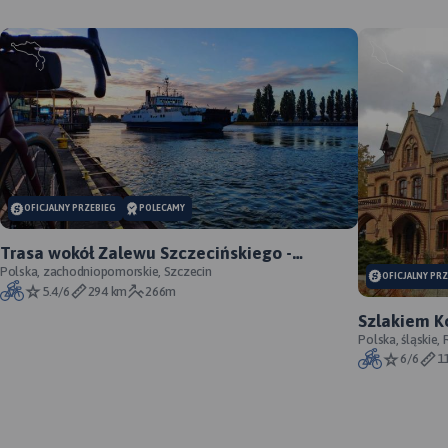
MAPA TURYSTYCZNA W
APLIKACJI TRASEO
OFICJALNY PRZEBIEG
POLECAMY
Trasa wokół Zalewu Szczecińskiego -
oficjalny przebieg szlaku
Polska, zachodniopomorskie, Szczecin
OFICJALNY PR
5.4/6
294 km
266m
Szlakiem K
Większyce -
Polska, śląskie, 
6/6
1