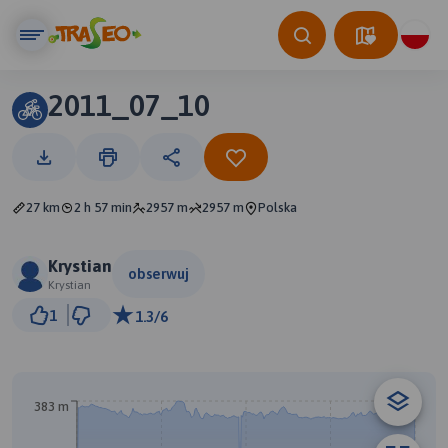
2011_07_10
27 km
2 h 57 min
2957 m
2957 m
Polska
Krystian
obserwuj
Krystian
2 km
1
1.3/6
© Traseo Map
© OpenMapTiles
© OpenStreetMap contributors
383 m