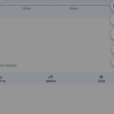
18 km
28 km
iat kłodzki
Suma przewyższeń:
Suma spadków:
Ocena t
77 m
1466 m
1.0/6