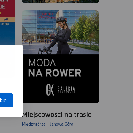
kie
Miejscowości na trasie
Międzygórze
Janowa Góra