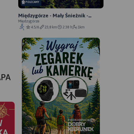
POLECAMY
Międzygórze - Mały Śnieżnik -
Śnieżnik
Międzygórze
4.5/6
23,8 km
2:38 h
1km
APA