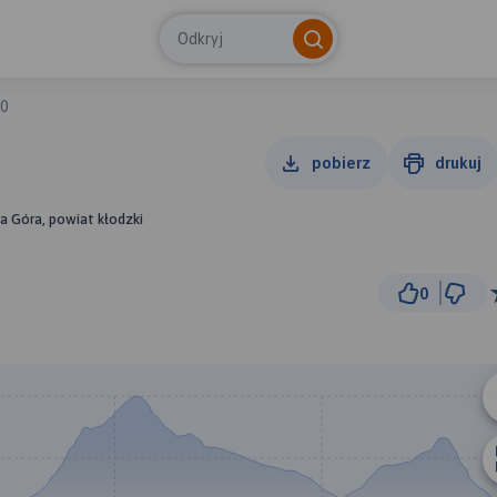
Odkryj
20
pobierz
drukuj
a Góra, powiat kłodzki
0
2 km
© Traseo Map
© OpenMapTiles
© OpenStreetMap cont
A
B