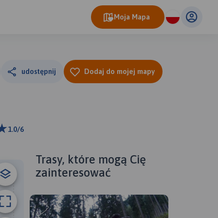
Moja Mapa
udostępnij
Dodaj do mojej mapy
1.0/6
ributors
Trasy, które mogą Cię
zainteresować