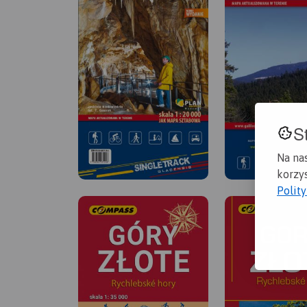
S
Na na
korzys
Polit