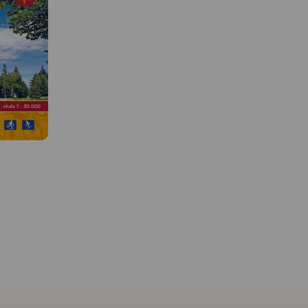
MAPA TURYSTYCZNA W
APLIKACJI TRASEO
MAPA TURYSTYCZNA W
APLIKACJI TRASEO
 W
Mapa Masywu Śnieżnik
przedstawia jedno z wy
 okolic.
Szczegółowa mapa
w Sudetach pasm górski
czony jest
turystyczna Gór Złotych z
które zamyka od połud
uwzględnieniem atrakcji,
Kotlinę Kłodzką. Zalicz
rzyca
zabytków, noclegów,
do Sudetów Wschodnic
 i Stare
gastronomii oraz innych miejsc
Zasięg mapy wyznaczaj
 Znajduje
przydatnych turyście. Zawiera
Bystrzyca Kłodzka na
rodek
wszystkie znakowane szlaki
północnym-zachodzie,
e
turystyczne piesze, rowerowe,
Międzylesie na połudn
iesze i
ścieżki dydaktyczne wraz z
zachodzie oraz Jindric
iami),