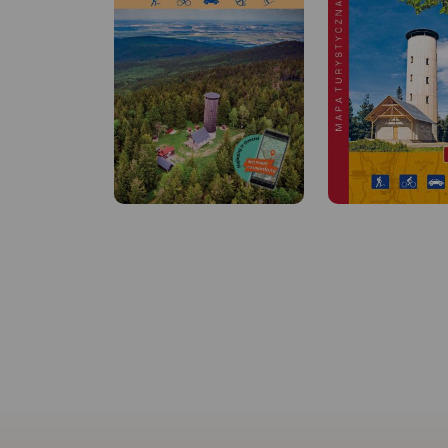
MAPA TURYSTYCZNA W
APLIKACJI TRASEO
MAPA TURYSTYCZNA
APLIKACJI TRASEO
Mapa Czarnej Góry i
Mapa obejmuje obszar
Zakres mapy ograni
Masywu Śnieżnika. Na mapie
miejscowościami:
zaznaczono informacje
Stronie Śląskie, Byst
przydatne turyście, jak zabytki,
Kłodzka, Międzylesie
noclegi, granice obszarów
Miasto w Czechach.
chronionych. W
się tu popularny oś
miejscowościach opisano
narciarski. Na mapi
nazwy głównych ulic. Podano
zaznaczono szlaki p
aktualne przebiegi szlaków
rowerowe (z długośc