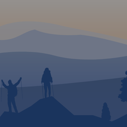
e.
: Masyw
m
1426 m
ralicky
e
Złote
kie.
łe
styczne
 i
z
uty
tym
iło
ko
jazdy
inacze
.
Rok