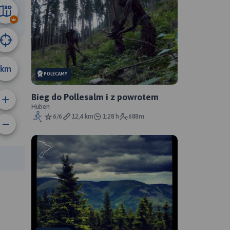
37 km
km
POLECAMY
Bieg do Pollesalm i z powrotem
Huben
6/6
12,4 km
1:28 h
688m
rasy: