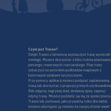
wiekami w tych gór
odległościami i czasami
Grzbietem Gór Złoty
przejść.
Rok wydania 2022
ok. 32 km wiedzie g
państwowa i po czes
przyjmują nazwę Ry
hor (od ruin zamku 
Zasięg mapy wyzna
Złoty Stok i Paczkó
północy, Trzebieszo
zachodzie, Jesenik 
Czym jest Traseo?
i Sławnowice na ws
Dzięki Traseo z łatwością wyznaczysz trasę wycieczki
Na turystów czeka tu
treningu. Możesz skorzystać z kilku trybów planowania
pieszych szlaków gó
pieszego, rowerowych i narciarskiego. Plan trasy
które prowadzą ku
zobaczysz na autorskim podkładzie mapowym z
najatrakcyjniejszym
kolorowymi szlakami turystycznymi.
jakimi są grzbiety i 
Przy pomocy aplikacji możesz podążać zaplanowaną
górskie, przełęcze, 
trasą lub skorzystać z propozycji innych użytkowników
widokowe, doliny, po
Rób zdjęcia, nagrywaj ślad, dodawaj opisy, zapisuj i
górskie. W okolicac
edytuj trasę. Możesz podzielić się nią ze społeczności
Stoku, Lądka Zdroju 
Traseo lub zachować jako prywatną tylko dla siebie,
Śląskiego wytyczono
możesz udostępnić ją również na swojej stronie www!
atrakcyjnych tras s