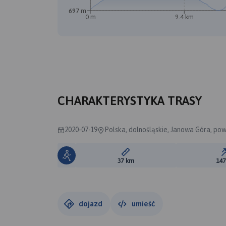
697 m
0 m
9.4 km
CHARAKTERYSTYKA TRASY
2020-07-19
Polska, dolnośląskie, Janowa Góra, pow
Długość trasy:
37 km
14
dojazd
umieść