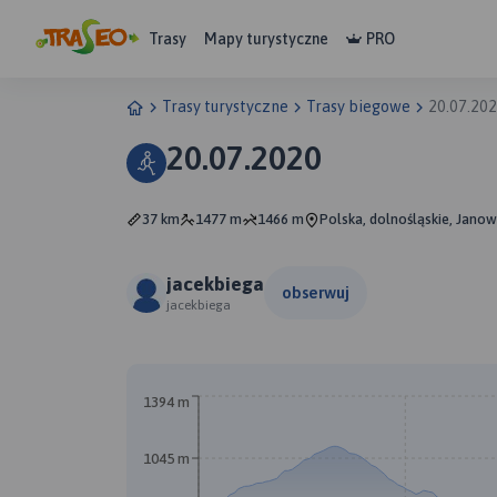
Trasy
Mapy turystyczne
PRO
Trasy turystyczne
Trasy biegowe
20.07.20
20.07.2020
37 km
1477 m
1466 m
Polska, dolnośląskie, Janow
jacekbiega
obserwuj
jacekbiega
1394 m
1045 m