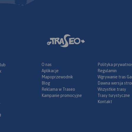
ach.
wydania 2023
ch na dł.
ranica
kiej stronie
chlebskich
Rychleby).
czają:
w na
wice na
na południu
chodzie.
O nas
Polityka prywatnoś
 lub
 sieć
Aplikacje
Regulamin
:
rskich,
Mapoprzewodnik
Wgrywanie tras Ga
Blog
Dawna wersja stro
 miejscom,
Reklama w Traseo
Wszystkie trasy
szczyty
Kampanie promocyjne
Trasy turystyczne
miejsca
Kontakt
.
toki i rzeki
h Złotego
ą
i Stronia
 wiele
pacerowych