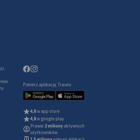
ci
rmin
Pobierz aplikację Traseo:
ny
4,8
w app store
4,8
w google play
Prawie
2 miliony
aktywnych
użytkowników
1.5 miliona
pobrań aplikacji