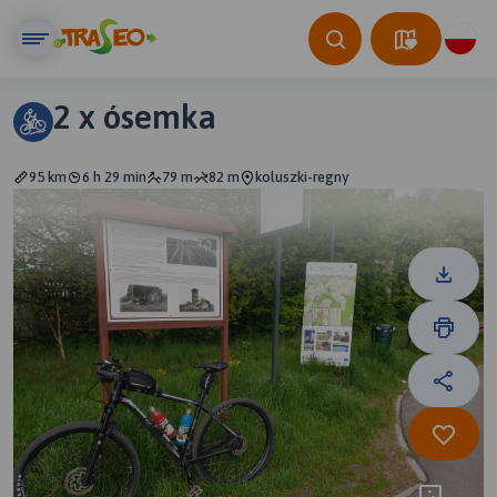
2 x ósemka
95 km
6 h 29 min
79 m
82 m
koluszki-regny