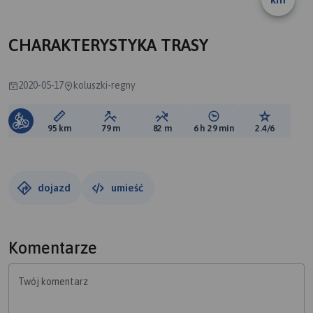
CHARAKTERYSTYKA TRASY
2020-05-17
koluszki-regny
Długość trasy:
Suma przewyższeń:
Suma spadków:
Średni czas potrzebny 
Ocena tras
95 km
79 m
82 m
6 h 29 min
2.4/6
dojazd
umieść
Komentarze
Twój komentarz