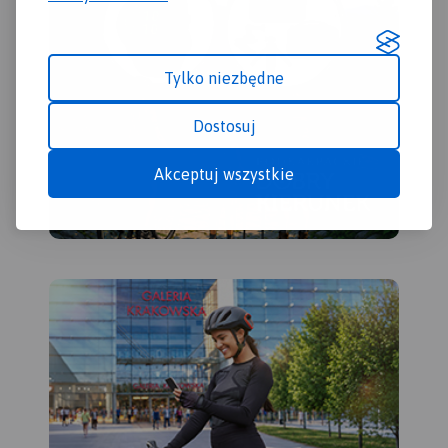
Sulejowskie, parki
krajobrazowe: Sulejowski,
Spalski i Przedborski oraz
Tylko niezbędne
miasta: Piotrków Trybunalski,
Tomaszów Mazowiecki,
Opoczno, Sulejów,
Dostosuj
Przedbórz, Włoszczowa,
Koniecpol. Pilica idealnie
Akceptuj wszystkie
nadaje się do uprawiania
turystyki kajakowej. Rzeka na
tym odcinku jest płaska, w
znacznym stopniu pokryta
lasami, malowniczo
meandruje tworząc liczne
wysepki, łachy i ławice
piasku. Koryto Pilicy ma tu
szerokość 100-150 m i łączy
się z licznymi starorzeczami.
W rejonie Przedborza rzeka
opływa zachodnie krańce
Pasma Przedborsko-