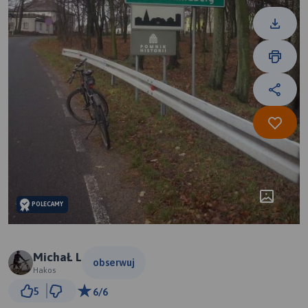
POLECAMY
MichaŁ L
obserwuj
Hakos
20 km
5
6/6