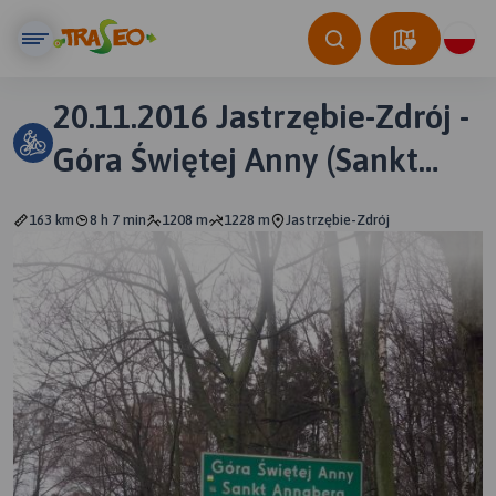
20.11.2016 Jastrzębie-Zdrój -
Góra Świętej Anny (Sankt
Annaberg) 408 m n.p.m
163 km
8 h 7 min
1208 m
1228 m
Jastrzębie-Zdrój