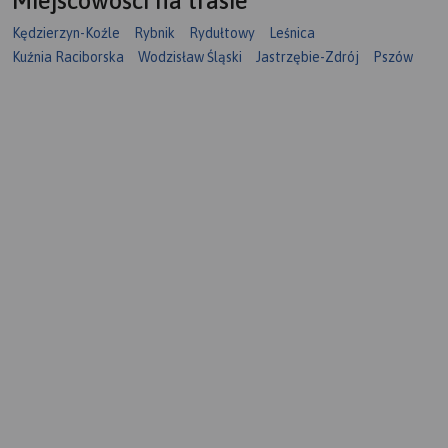
Miejscowości na trasie
Kędzierzyn-Koźle
Rybnik
Rydułtowy
Leśnica
Kuźnia Raciborska
Wodzisław Śląski
Jastrzębie-Zdrój
Pszów