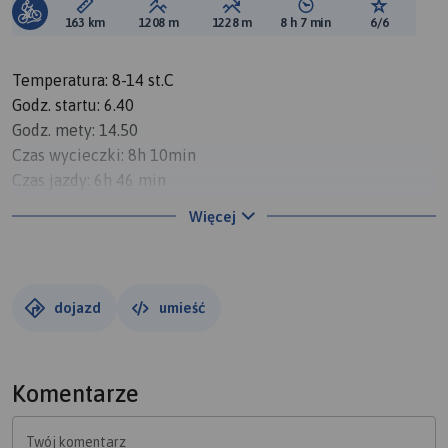
Długość trasy:
Suma przewyższeń:
Suma spadków:
Średni czas potrzebny 
Ocena tras
163 km
1208 m
1228 m
8 h 7 min
6/6
Temperatura: 8-14 st.C
Godz. startu: 6.40
Godz. mety: 14.50
Czas wycieczki: 8h 10min
Czas jazdy: 6h 46 min
max prędkość: 54 km/h
Więcej
średnia prędkość: 24,1 km/h
dystans: 163,4 km
Podstawowy punkt każdego rowerzysty, który trzeba
dojazd
umieść
zdobyć. Trasa zaplanowana dużo wcześniej czekała na
realizacje. Start skoro świt przy temp. 8 st.C więc nie tak
zimno jak na środek listopada. Jadąc od Rybnika do
Komentarze
Sławęcic przez Cysterskie Kompozycje Krajobrazowe o tej
godzinie można zapomnieć o jakiejkolwiek cywilizacji i
Twój komentarz