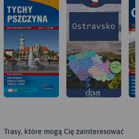
Poziom trudny ze względu na wzniesienia i dystans.
Wiedzie przez: Świerklany, Jankowice, Rybnik, Stodoły,
Rudy, Kotlarnia, Stara Kuźnia, Sławęcice,Zalesie Śląskie,
Lichynia, Leśnica, GÓRA ŚWIĘTEJ ANNY
Powrót: GÓRA ŚWIĘTEJ ANNY, Leśnica, Raszowa,
Kędzierzyn-Koźle, Stare Koźle, Bierarwa, Lubieszów,
Dziergowice, Solarnia, Kuźnia Raciborska, Nędza, Górki
Śląskie, Lyski, Rydułtowy, Pszów, Wodzisław Śląski, Mszana,
Jastrzębie- Zdrój.
Trasy, które mogą Cię zainteresować