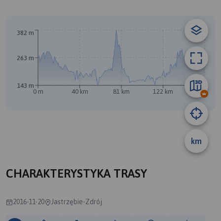
© Traseo Map
© OpenMapTiles
© OpenStreetMap contributors
382 m
263 m
143 m
0 m
40 km
81 km
122 km
163 km
km
B
A
CHARAKTERYSTYKA TRASY
2016-11-20
Jastrzębie-Zdrój