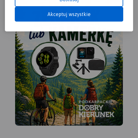
szlaków pieszych i
rowerowych. Wyróżniono
Akceptuj wszystkie
miejscowości godne
zwiedzania i miejsca
szczególnie interesujące
aktywnych.