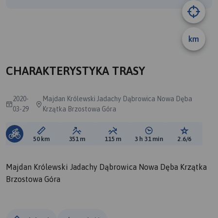
km
A
B
CHARAKTERYSTYKA TRASY
2020-
Majdan Królewski Jadachy Dąbrowica Nowa Dęba
03-29
Krzątka Brzostowa Góra
Długość trasy:
Suma przewyższeń:
Suma spadków:
Średni czas potrzebny 
Ocena tras
50 km
351 m
115 m
3 h 31 min
2.6/6
Majdan Królewski Jadachy Dąbrowica Nowa Dęba Krzątka
Brzostowa Góra