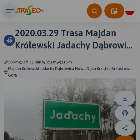
2020.03.29 Trasa Majdan
Królewski Jadachy Dąbrowica
Nowa Dęba Krzątka
50 km
3 h 31 min
351 m
115 m
Brzostowa Góra
Majdan Królewski Jadachy Dąbrowica Nowa Dęba Krzątka Brzostowa
Góra