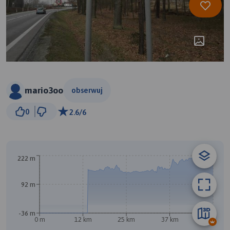
mario3oo
obserwuj
5 km
0
2.6/6
© Traseo Map
© OpenMapTiles
© OpenStreetMap contributors
222 m
92 m
-36 m
0 m
12 km
25 km
37 km
50 km