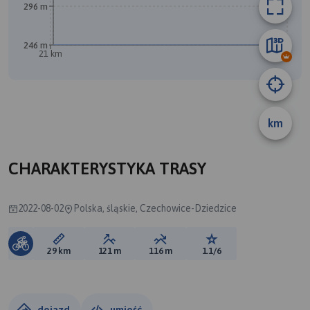
296 m
246 m
21 km
km
CHARAKTERYSTYKA TRASY
2022-08-02
Polska, śląskie, Czechowice-Dziedzice
Długość trasy:
Suma przewyższeń:
Suma spadków:
Ocena trasy:
29 km
121 m
116 m
1.1/6
dojazd
umieść