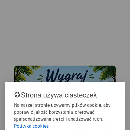
turyście i podano przebiegi
kor
szlaków pieszych i
zak
rowerowych. Wyróżniono
jed
miejscowości godne
map
zwiedzania i miejsca
uży
szczególnie interesujące
świ
aktywnych.
dru
201
Strona używa ciasteczek
Na naszej stronie używamy plików cookie, aby
poprawić jakość korzystania, oferować
spersonalizowane treści i analizować ruch.
Polityka cookies