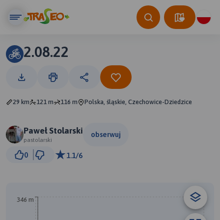
2.08.22
29 km
121 m
116 m
Polska, śląskie, Czechowice-Dziedzice
Paweł Stolarski
obserwuj
pastolarski
3 km
0
1.1/6
© Traseo Map
© OpenMapTiles
© OpenStreetMap contributors
B
A
346 m