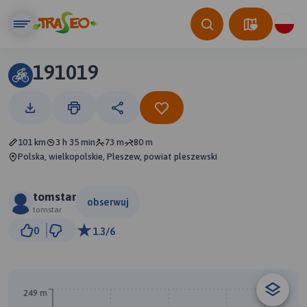
191019
101 km
3 h 35 min
73 m
80 m
Polska, wielkopolskie, Pleszew, powiat pleszewski
tomstar
obserwuj
tomstar
5 km
0
1.3/6
© Traseo Map
© OpenMapTiles
© OpenStreetMap contributors
249 m
A
B