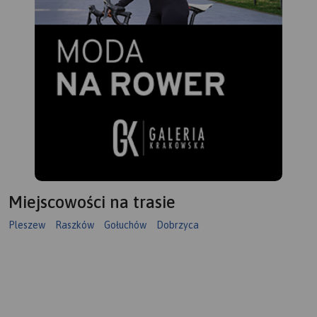
Miejscowości na trasie
Pleszew
Raszków
Gołuchów
Dobrzyca