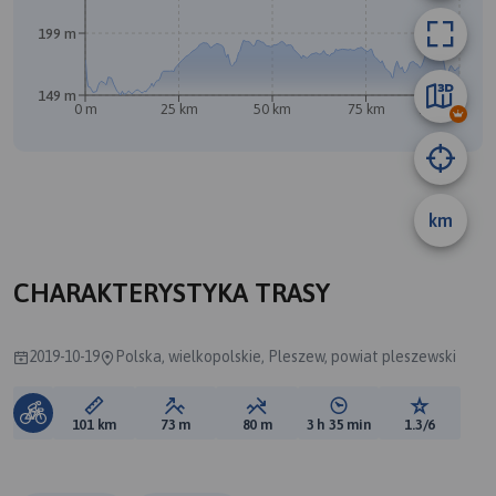
199 m
149 m
0 m
25 km
50 km
75 km
101 km
km
CHARAKTERYSTYKA TRASY
2019-10-19
Polska, wielkopolskie, Pleszew, powiat pleszewski
Długość trasy:
Suma przewyższeń:
Suma spadków:
Średni czas potrzebny 
Ocena tras
101 km
73 m
80 m
3 h 35 min
1.3/6