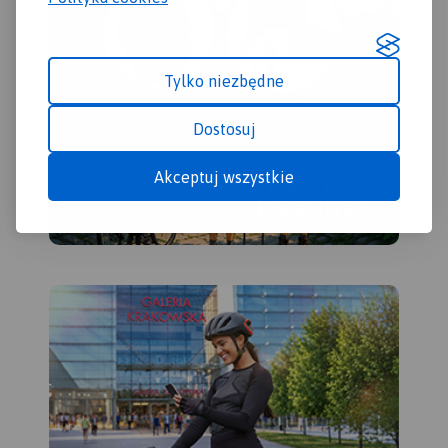
sportowe, hale sportowe oraz
kąpieliska i baseny.
Ukształtowanie terenu
pokazano przy pomocy
Tylko niezbędne
warstwic o cięciu co 10 m.
Obszar mapy ograniczony
Dostosuj
jest współrzędnymi 17°25’ -
18°14’ długości geograficznej
wschodniej oraz 51°24’-51°48’
Akceptuj wszystkie
szerokości geograficznej
północnej.