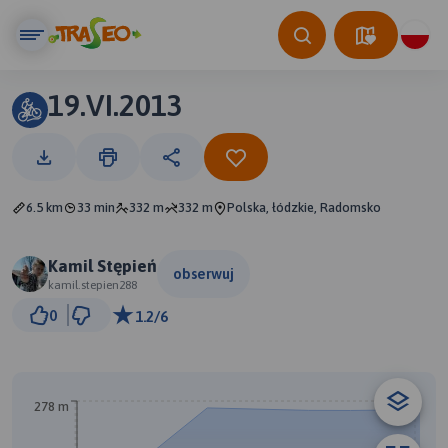
19.VI.2013
6.5 km
33 min
332 m
332 m
Polska, łódzkie, Radomsko
Kamil Stępień
obserwuj
kamil.stepien288
500 m
0
1.2/6
© Traseo Map
© OpenMapTiles
© OpenStreetMap contributors
B
A
278 m