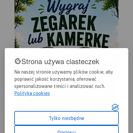
rowerowe i konne wraz z
rowerowe. Kolorem żółtym
zaznaczonymi
wyróżniono miejsca i
odległościami.
miejscowości warte
Mapa została wydana
odwiedzenia.
jedynie w formie cyfrowej -
brak dostępnej wersji
papierowej.
Strona używa ciasteczek
Na naszej stronie używamy plików cookie, aby
poprawić jakość korzystania, oferować
spersonalizowane treści i analizować ruch.
Polityka cookies
Tylko niezbędne
Dostosuj