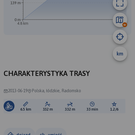
139 m
0 m
4.8 km
km
CHARAKTERYSTYKA TRASY
2013-06-19
Polska, łódzkie, Radomsko
Długość trasy:
Suma przewyższeń:
Suma spadków:
Średni czas potrzebny 
Ocena tras
6.5 km
332 m
332 m
33 min
1.2/6
dojazd
umieść