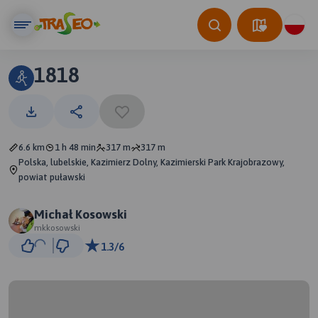
1818
6.6 km
1 h 48 min
317 m
317 m
Polska, lubelskie, Kazimierz Dolny, Kazimierski Park Krajobrazowy,
powiat puławski
Michał Kosowski
mkkosowski
1.3/6