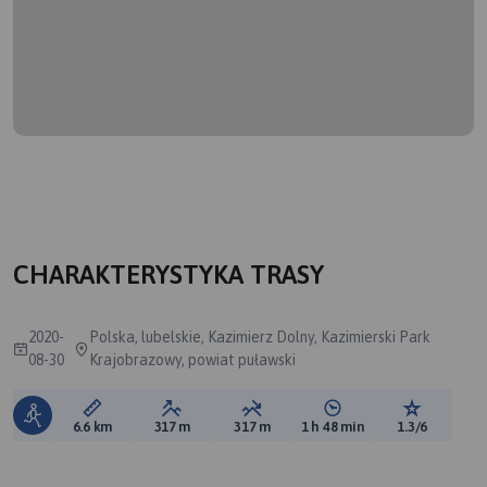
CHARAKTERYSTYKA TRASY
2020-
Polska, lubelskie, Kazimierz Dolny, Kazimierski Park
08-30
Krajobrazowy, powiat puławski
Długość trasy:
Suma przewyższeń:
Suma spadków:
Średni czas potrzebny 
Ocena tras
6.6 km
317 m
317 m
1 h 48 min
1.3/6