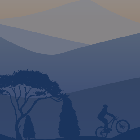
kajakowe oraz ścież
dydaktycznych, łącznie z
przyrodnicze i eduk
kilometrażem, co pozwala
Szczególnie zostały
łatwiej zaplanować wycieczkę.
uwypuklone drogi 
Za pomocą wyraźnych,
istniejące, w budowi
charakterystycznych znaków
planowane. Mapa z
wskazano miejsca, gdzie
atrakcje turystyczne
można aktywnie spędzić wolny
przyrodnicze i bazę
czas. Na mapie zaznaczono
Dodatkowo zostały
miejscowości, drogi, lokalizację
zaznaczone miejsca
obwodnicy Ostrowa
rowerzystom. Część
Wielkopolskiego, zabytki,
zilustrowana fotogr
ważniejsze noclegi, łowiska,
obejmuje obszar m
stadniny koni, parki linowe,
podziale na regiony
przystanie żeglarskie, korty
szlaki rowerowe ora
tenisowe, strzelnice sportowe,
charakterystykę mie
hale sportowe oraz kąpieliska i
przyjaznych rowerz
baseny. Ukształtowanie terenu
pokazano przy pomocy
warstwic o cięciu co 10 m.
Obszar mapy ograniczony jest
współrzędnymi 17°25’ - 18°14’