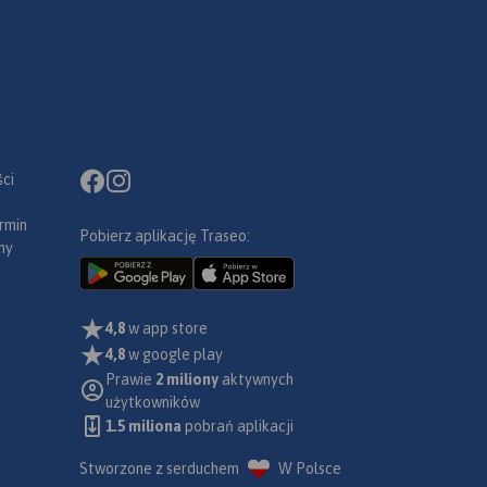
ci
rmin
Pobierz aplikację Traseo:
ny
4,8
w app store
4,8
w google play
Prawie
2 miliony
aktywnych
użytkowników
1.5 miliona
pobrań aplikacji
Stworzone z serduchem
W Polsce