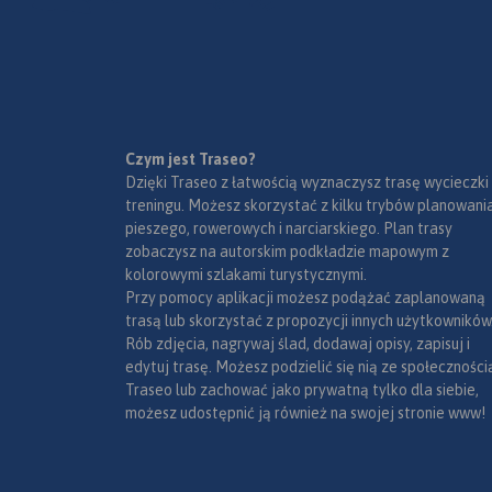
długości geograficznej
wschodniej oraz 51°24’-51°48’
szerokości geograficznej
północnej.
Czym jest Traseo?
Dzięki Traseo z łatwością wyznaczysz trasę wycieczki
treningu. Możesz skorzystać z kilku trybów planowania
pieszego, rowerowych i narciarskiego. Plan trasy
zobaczysz na autorskim podkładzie mapowym z
kolorowymi szlakami turystycznymi.
Przy pomocy aplikacji możesz podążać zaplanowaną
trasą lub skorzystać z propozycji innych użytkowników
Rób zdjęcia, nagrywaj ślad, dodawaj opisy, zapisuj i
edytuj trasę. Możesz podzielić się nią ze społeczności
Traseo lub zachować jako prywatną tylko dla siebie,
możesz udostępnić ją również na swojej stronie www!