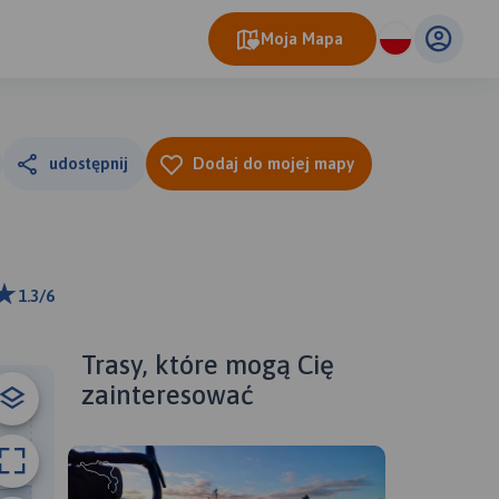
Moja Mapa
udostępnij
Dodaj do mojej mapy
1.3/6
km
ributors
Trasy, które mogą Cię
zainteresować