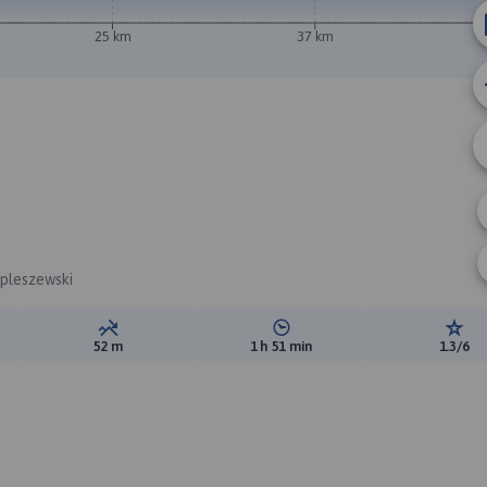
25 km
37 km
 pleszewski
ewyższeń:
Suma spadków:
Średni czas potrzebny na pokon
Ocen
52 m
1 h 51 min
1.3/6