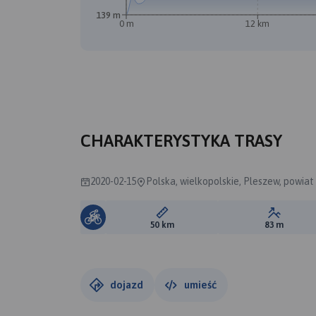
139 m
0 m
12 km
CHARAKTERYSTYKA TRASY
2020-02-15
Polska, wielkopolskie, Pleszew, powiat
Długość trasy:
Suma prz
50 km
83 m
dojazd
umieść