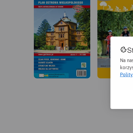
S
Na na
korzys
Polit