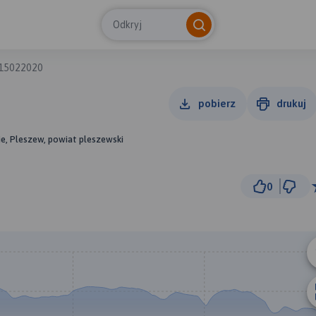
Odkryj
15022020
pobierz
drukuj
ie, Pleszew, powiat pleszewski
0
3 
© Traseo Map
© OpenMapTiles
© OpenStreetMap cont
A
B