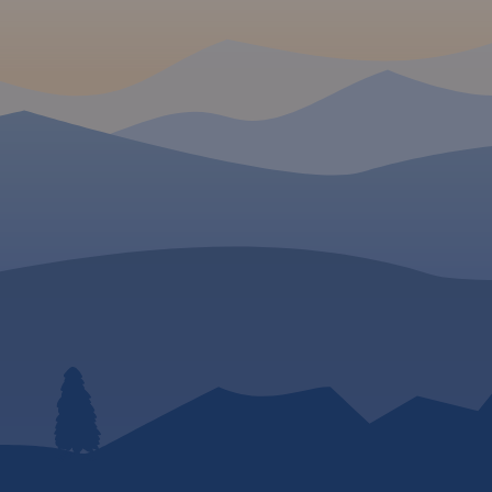
ki
(naszesudety.pl). Wśród
acyjne.
polecanych atrakcji: zamki,
pałace, muzea, skanseny,
rowerowe
kopalnie, twierdze, osobliwości
e i
przyrody, uzdrowiska i wiele
awiera
innych. Zapraszamy do
,
lektury! Mapę offline można
 noclegową.
zakupić w aplikacji Traseo na
urządzenia mobilne.
Rok
 przyjazne
wydania 2019
 opisowa
afiami,
apy w
, wybrane
z krótką
jsc
ystom.