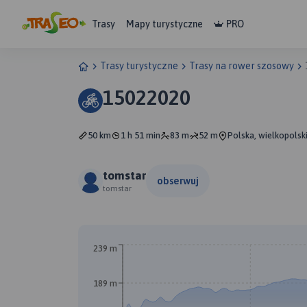
Trasy
Mapy turystyczne
PRO
Trasy turystyczne
Trasy na rower szosowy
15022020
50 km
1 h 51 min
83 m
52 m
Polska, wielkopolsk
tomstar
obserwuj
tomstar
239 m
189 m