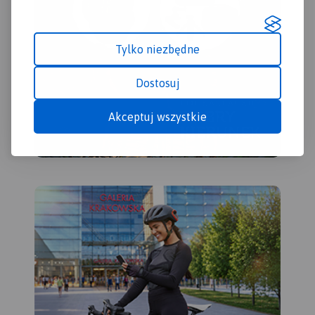
kąpieliska i baseny.
Ukształtowanie terenu
pokazano przy pomocy
warstwic o cięciu co 10 m.
Tylko niezbędne
Obszar mapy ograniczony
jest współrzędnymi 17°25’ -
Dostosuj
18°14’ długości geograficznej
wschodniej oraz 51°24’-51°48’
Akceptuj wszystkie
szerokości geograficznej
północnej.