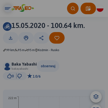
15.05.2020 - 100.64 km.
99 km
95 m
95 m
Koźmin - Rusko
Baka Yabashi
obserwuj
bakayabashi
5 km
0
1.0/6
© Traseo Map
© OpenMapTiles
© OpenStreetMap contributors
222 m