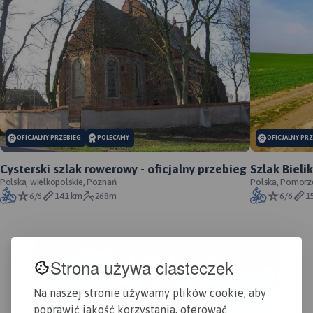
MAPA TURYSTYCZNA W
APLIKACJI TRASEO
OFICJALNY PRZEBIEG
POLECAMY
OFICJALNY PR
Opracowanie kartograficzne
obejmuje obszar Pojezierza
Cysterski szlak rowerowy - oficjalny przebieg
Szlak Bieli
Drawskiego. Mapa
Polska, wielkopolskie, Poznań
oficjalny
Polska, Pomorz
zamknięta jest na wschodzie
6/6
141 km
268m
6/6
1
przez Jezioro Dołgie, na
zachodzie zaś przez Łobez.
Zaznaczono tu informacje
przydatne turyście, podano
aktualne przebiegi szlaków
Strona używa ciasteczek
pieszych, rowerowych,
Nordic Walking i konnych,
Na naszej stronie używamy plików cookie, aby
łącznie z kilometrażem, co
poprawić jakość korzystania, oferować