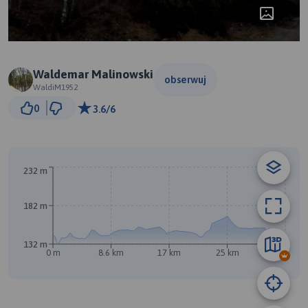
Waldemar Malinowski
obserwuj
WaldiM1952
2 km
0
3.6/6
© Traseo Map
© OpenMapTiles
© OpenStreetMap contributors
232 m
A
B
182 m
132 m
0 m
8.6 km
17 km
25 km
34 km