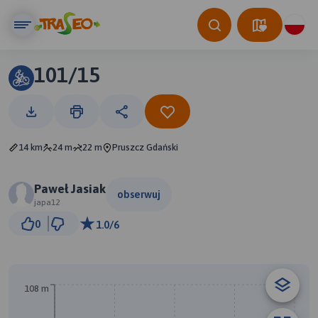
101/15
14 km
24 m
22 m
Pruszcz Gdański
Paweł Jasiak
obserwuj
japa12
2 km
0
1.0/6
© Traseo Map
© OpenMapTiles
© OpenStreetMap contributors
B
A
108 m