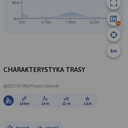
58 m
8 m
0 m
3.7 km
7.4 km
11 km
14 km
km
CHARAKTERYSTYKA TRASY
2015-07-08
Pruszcz Gdański
Długość trasy:
Suma przewyższeń:
Suma spadków:
Ocena trasy:
14 km
24 m
22 m
1.0/6
dojazd
umieść