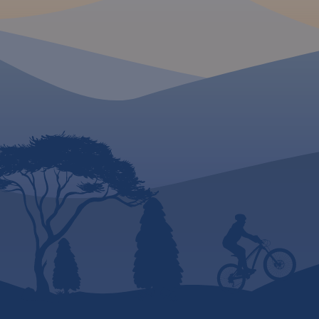
rowerowe, konne i 
Za pomocą wyraźnych,
oraz ścieżki przyrod
charakterystycznych znaków
edukacyjne z podan
wskazano miejsca, gdzie
długości. Mapa zaw
można aktywnie spędzić wolny
atrakcje przyrodnicz
czas. Na mapie zaznaczono
noclegową oraz jak
miejscowości, drogi, lokalizację
ciekawostkę gniazda
obwodnicy Ostrowa
Wielkopolskiego, zabytki,
ważniejsze noclegi, łowiska,
stadniny koni, parki linowe,
przystanie żeglarskie, korty
tenisowe, strzelnice sportowe,
hale sportowe oraz kąpieliska i
baseny. Ukształtowanie terenu
pokazano przy pomocy
warstwic o cięciu co 10 m.
Obszar mapy ograniczony jest
współrzędnymi 17°25’ - 18°14’
długości geograficznej
wschodniej oraz 51°24’-51°48’
szerokości geograficznej