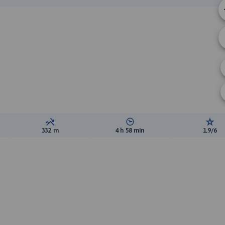
ewyższeń:
Suma spadków:
Średni czas potrzebny na pokon
Ocen
332 m
4 h 58 min
1.9/6