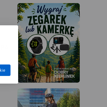
APA
kie