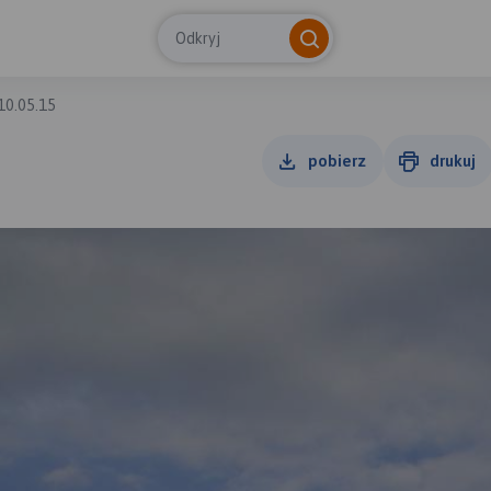
Odkryj
10.05.15
pobierz
drukuj