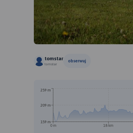
tomstar
obserwuj
tomstar
259 m
209 m
159 m
0 m
18 km