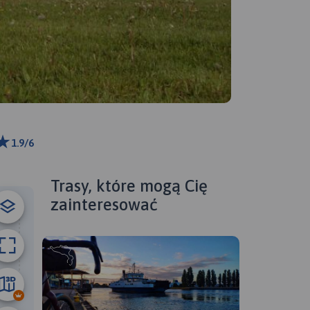
1.9/6
5 km
ributors
Trasy, które mogą Cię
zainteresować
74 km