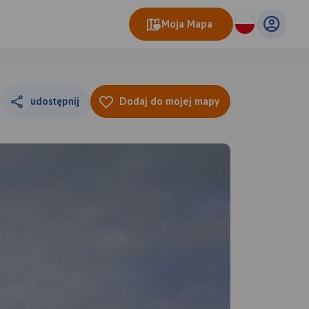
Moja Mapa
udostępnij
Dodaj do mojej mapy