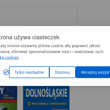
trona używa ciasteczek
szej stronie używamy plików cookie, aby poprawić jakość
A CI SIĘ MAPOPRZEWODNIK LUB M
tania, oferować spersonalizowane treści i analizować ruch.
yka cookies
Tylko niezbędne
Dostosuj
Akceptuj wszyst