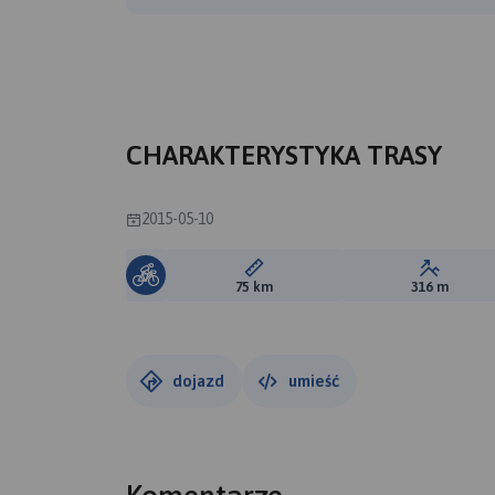
CHARAKTERYSTYKA TRASY
2015-05-10
Długość trasy:
Suma prz
75 km
316 m
dojazd
umieść