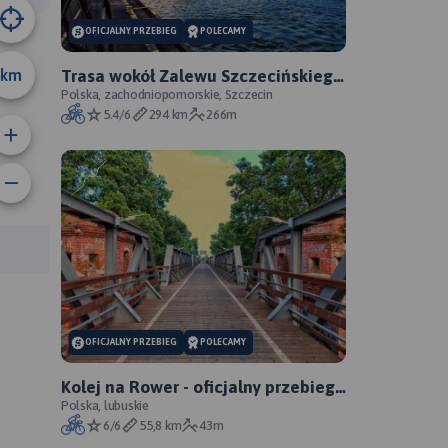
OFICJALNY PRZEBIEG
POLECAMY
km
Trasa wokół Zalewu Szczecińskiego
- oficjalny przebieg szlaku
Polska, zachodniopomorskie, Szczecin
5.4/6
294 km
266m
anie trasy:
a trasy:
OFICJALNY PRZEBIEG
POLECAMY
Kolej na Rower - oficjalny przebieg
szlaku
Polska, lubuskie
6/6
55,8 km
43m