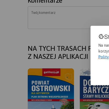
Komentarze
Twój komentarz
S
Na na
NA TYCH TRASACH PRZYD
korzys
Z NASZEJ APLIKACJI
Polit