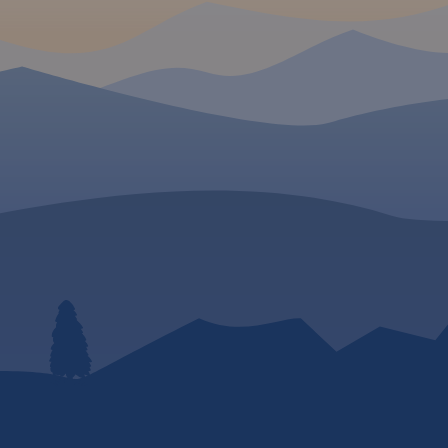
kajakowe
kopalnie, twierdze, osobliwości
nicze i
przyrody, uzdrowiska i wiele
iem ich
innych. Zapraszamy do
iera
lektury! Mapę offline można
e i bazę
zakupić w aplikacji Traseo na
o
urządzenia mobilne.
Rok
 bocianie.
wydania 2019