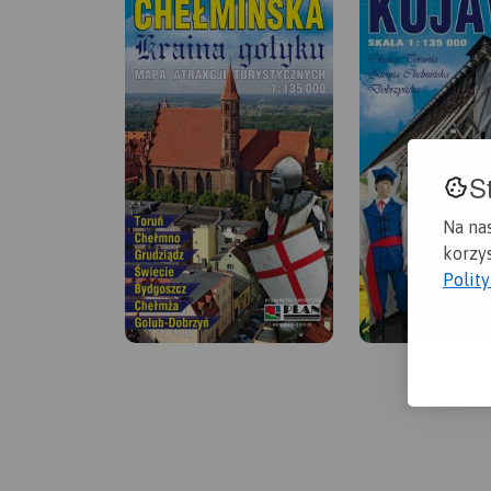
S
Na na
korzys
Polit