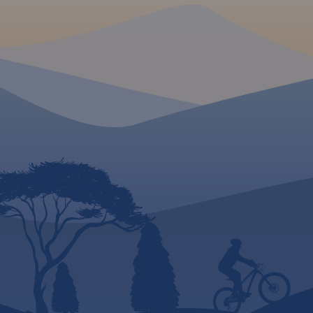
Golub-Dobrzyń oraz
Bydgoszcz.
Rok wydania 2017