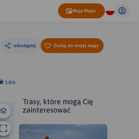
Moja Mapa
udostępnij
Dodaj do mojej mapy
1.0/6
 m
ributors
Trasy, które mogą Cię
zainteresować