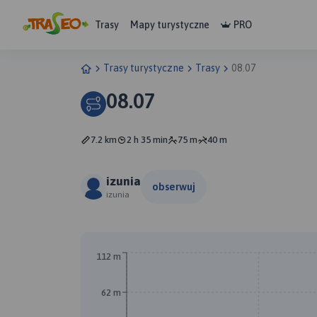
Trasy
Mapy turystyczne
PRO
Trasy turystyczne
Trasy
08.07
08.07
7.2 km
2 h 35 min
75 m
40 m
izunia
obserwuj
izunia
112 m
62 m