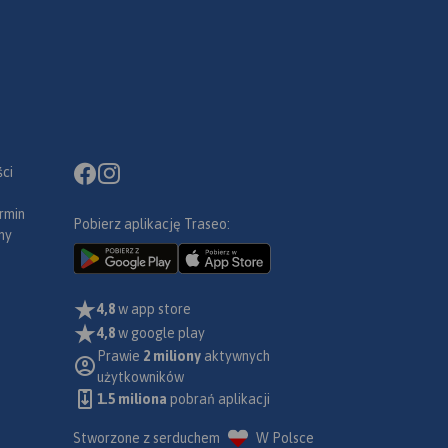
ci
rmin
Pobierz aplikację Traseo:
ny
4,8
w app store
4,8
w google play
Prawie
2 miliony
aktywnych
użytkowników
1.5 miliona
pobrań aplikacji
Stworzone z serduchem
W Polsce