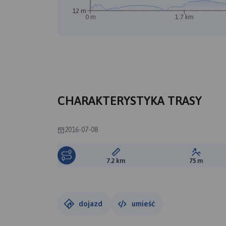
12 m
0 m
1.7 km
A
CHARAKTERYSTYKA TRASY
2016-07-08
Długość trasy:
Suma prz
7.2 km
75 m
dojazd
umieść