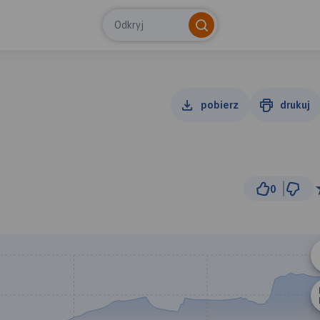
Odkryj
pobierz
drukuj
0
500
© Traseo Map
© OpenMapTiles
© OpenStreetMap cont
B