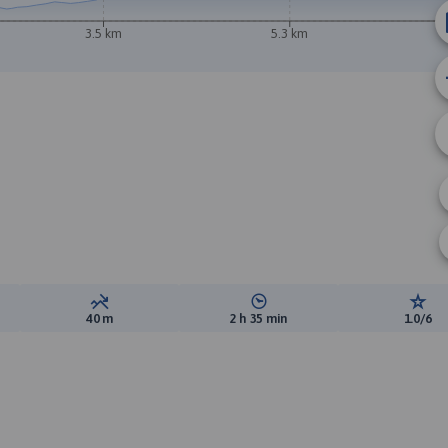
3.5 km
5.3 km
ewyższeń:
Suma spadków:
Średni czas potrzebny na pokon
Ocen
40 m
2 h 35 min
1.0/6