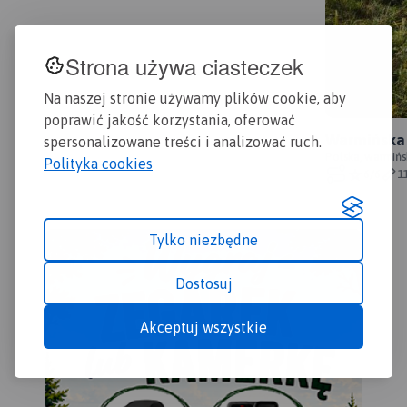
zapoznanie się ze specyfiką
terenu, znajdującymi się na
nim ścieżkami
Strona używa ciasteczek
przyrodniczymi oraz
najważniejszymi obiektami.
Na naszej stronie używamy plików cookie, aby
Rok wydania 2023
poprawić jakość korzystania, oferować
Warmińska 
spersonalizowane treści i analizować ruch.
Polska, warmińs
Polityka cookies
lidzbarski
6/6
1
Tylko niezbędne
Dostosuj
Akceptuj wszystkie