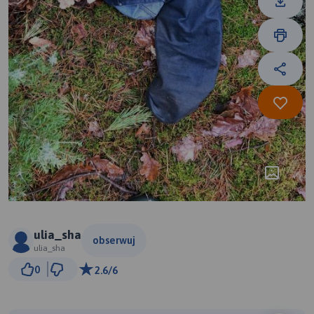
ulia_sha
obserwuj
ulia_sha
500 m
0
2.6/6
© Traseo Map
© OpenMapTiles
© OpenStreetMap contributors