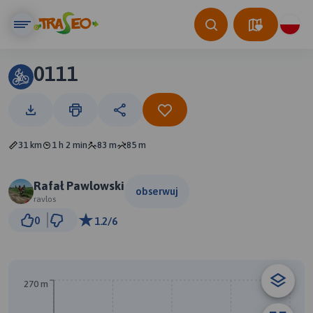
0111
31 km
1 h 2 min
83 m
85 m
Rafał Pawlowski
obserwuj
ravlos
3 km
0
1.2/6
© Traseo Map
© OpenMapTiles
© OpenStreetMap contributors
270 m
A