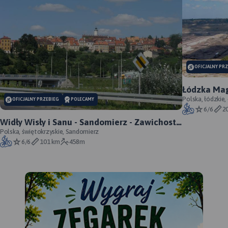
OFICJALNY PR
Łódzka Mag
Polska, łódzkie,
OFICJALNY PRZEBIEG
POLECAMY
6/6
2
Widły Wisły i Sanu - Sandomierz - Zawichost -
Annopol - oficjalny przebieg
Polska, świętokrzyskie, Sandomierz
6/6
101 km
458m