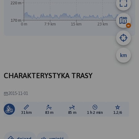
220 m
170 m
0 m
7.9 km
15 km
23 km
31 km
km
B
CHARAKTERYSTYKA TRASY
2015-11-01
Długość trasy:
Suma przewyższeń:
Suma spadków:
Średni czas potrzebny 
Ocena tras
31 km
83 m
85 m
1 h 2 min
1.2/6
dojazd
umieść