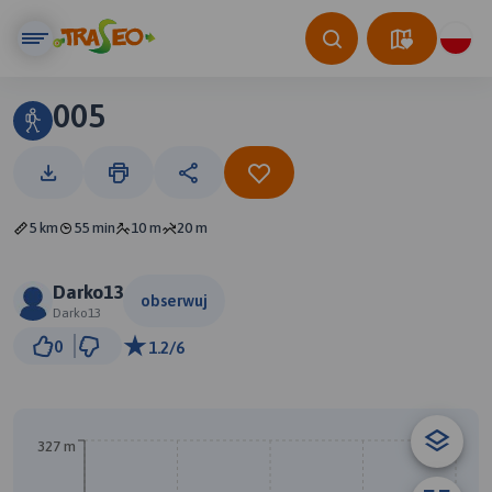
005
5 km
55 min
10 m
20 m
Darko13
obserwuj
Darko13
300 m
0
1.2/6
© Traseo Map
© OpenMapTiles
© OpenStreetMap contributors
327 m