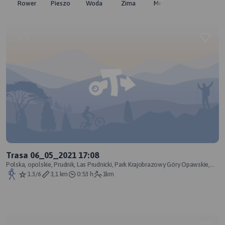
Rower
Pieszo
Woda
Zima
Moto
Pozostałe
Trasa 06_05_2021 17:08
Polska, opolskie, Prudnik, Las Prudnicki, Park Krajobrazowy Góry Opawskie,
powiat prudnicki
1.3/6
3,1 km
0:53 h
1km