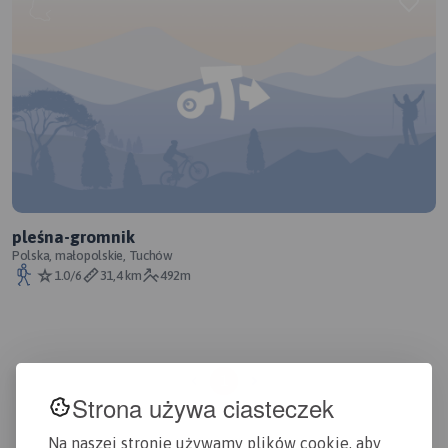
pleśna-gromnik
Polska, małopolskie, Tuchów
1.0/6
31,4 km
492m
1
Strona używa ciasteczek
Na naszej stronie używamy plików cookie, aby