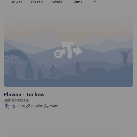
Rower
Pieszo
Woda
Zima
Moto
Pozostałe
Pławna - Tuchów
Brak lokalizacji
1.0/6
29,4 km
294m