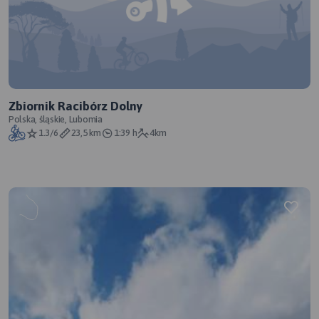
Zbiornik Racibórz Dolny
Polska, śląskie, Lubomia
1.3/6
23,5 km
1:39 h
4km