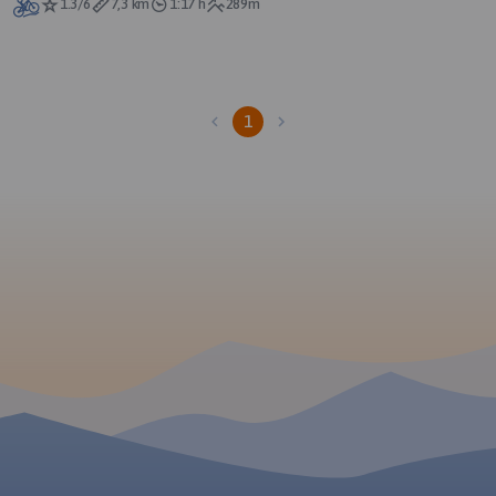
1.3/6
7,3 km
1:17 h
289m
1