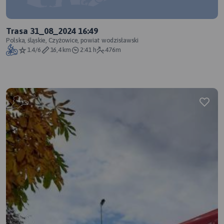
Trasa 31_08_2024 16:49
Polska, śląskie, Czyżowice, powiat wodzisławski
1.4/6
16,4 km
2:41 h
476m