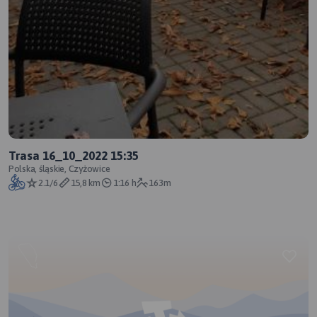
Trasa 16_10_2022 15:35
Polska, śląskie, Czyżowice
2.1/6
15,8 km
1:16 h
163m