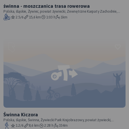
świnna - moszczanica trasa rowerowa
Polska, śląskie, Żywiec, powiat żywiecki, Zewnętrzne Karpaty Zachodnie,
Karpaty Zachodnie
2.5/6
15,6 km
1:03 h
1km
Świnna Kiczora
Polska, śląskie, Świnna, Żywiecki Park Krajobrazowy, powiat żywiecki,
Zewnętrzne Karpaty Zachodnie,
1.2/6
8,6 km
2:28 h
334m