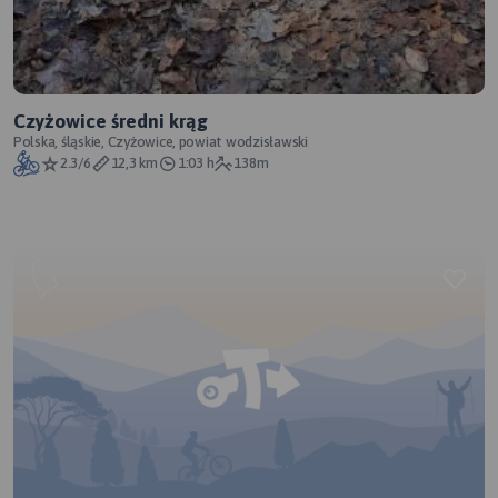
Czyżowice średni krąg
Polska, śląskie, Czyżowice, powiat wodzisławski
2.3/6
12,3 km
1:03 h
138m