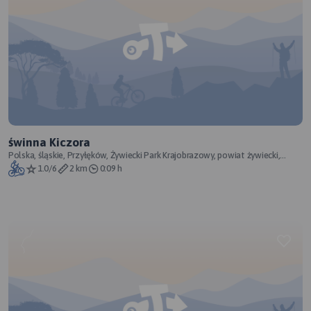
świnna Kiczora
Polska, śląskie, Przyłęków, Żywiecki Park Krajobrazowy, powiat żywiecki,
Zewnętrzne Karpaty Zachodni
1.0/6
2 km
0:09 h