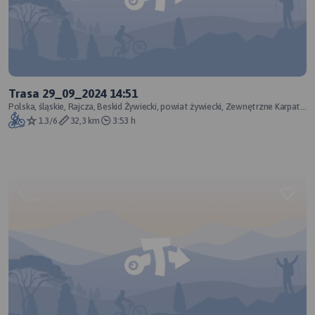
Trasa 29_09_2024 14:51
Polska, śląskie, Rajcza, Beskid Żywiecki, powiat żywiecki, Zewnętrzne Karpaty
Zachodnie, Karpaty Zac
1.3/6
32,3 km
3:53 h