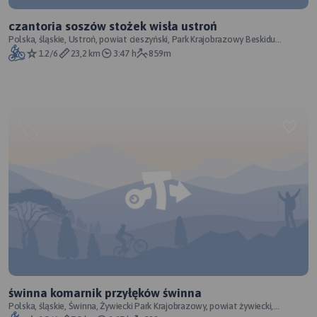
czantoria soszów stożek wisła ustroń
Polska, śląskie, Ustroń, powiat cieszyński, Park Krajobrazowy Beskidu
Śląskiego, Beskid Śląski
1.2/6
23,2 km
3:47 h
859m
świnna komarnik przyłęków świnna
Polska, śląskie, Świnna, Żywiecki Park Krajobrazowy, powiat żywiecki,
Zewnętrzne Karpaty Zachodnie,