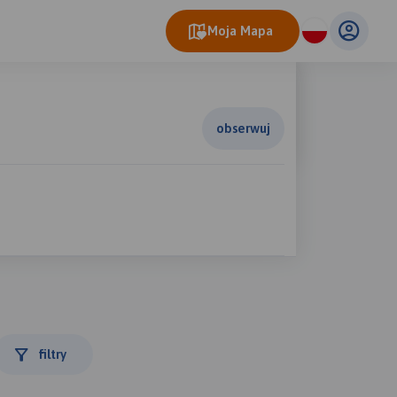
Moja Mapa
obserwuj
filtry