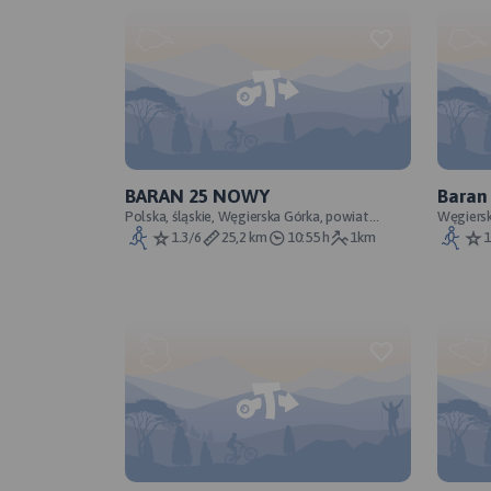
BARAN 25 NOWY
Baran
Polska, śląskie, Węgierska Górka, powiat
Węgiers
żywiecki, Zewnętrzne Karpaty Zachodnie,
1.3/6
25,2 km
10:55 h
1km
1
Karpaty Zachodnie