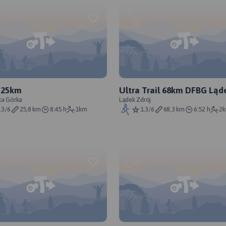
 25km
Ultra Trail 68km DFBG Ląd
ka Górka
Zdrój
Lądek Zdrój
.3/6
25,8 km
8:45 h
1km
1.3/6
68,3 km
6:52 h
2