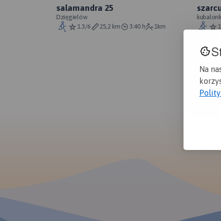
salamandra 25
szarcu
Dzięgielów
kubalon
1.3/6
25,2 km
3:40 h
1km
1
S
Na na
korzys
Polit