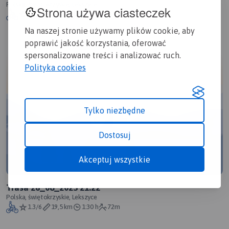
Polska, świętokrzyskie, Lekszyce
Strona używa ciasteczek
1.2/6
26,2 km
2:04 h
132m
Na naszej stronie używamy plików cookie, aby
poprawić jakość korzystania, oferować
spersonalizowane treści i analizować ruch.
Polityka cookies
Tylko niezbędne
Dostosuj
Akceptuj wszystkie
Trasa 26_08_2023 21:22
Polska, świętokrzyskie, Lekszyce
1.3/6
19,5 km
1:30 h
72m