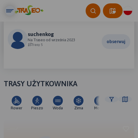
suchenkog
Na Traseo od września 2023
obserwuj
Trasy 5
TRASY UŻYTKOWNIKA
Rower
Pieszo
Woda
Zima
Moto
Pozostałe