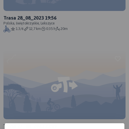
Trasa 28_08_2023 19:56
Polska, świętokrzyskie, Lekszyce
1.3/6
12,7 km
0:35 h
20m
Trasa 27_08_2023 21:09