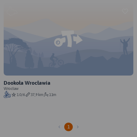
Dookoła Wrocławia
Wrocław
1.0/6
37,9 km
11m
1