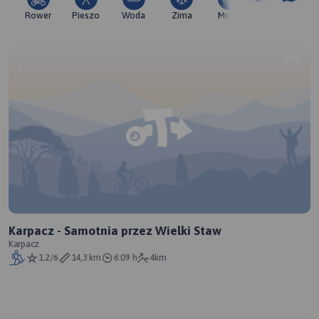
Rower
Pieszo
Woda
Zima
Moto
Pozostałe
Karpacz - Samotnia przez Wielki Staw
Karpacz
1.2/6
14,3 km
6:09 h
4km