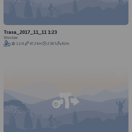
Trasa_2017_11_11 1:23
Wrocław
1.2/6
47,2 km
2:58 h
82m