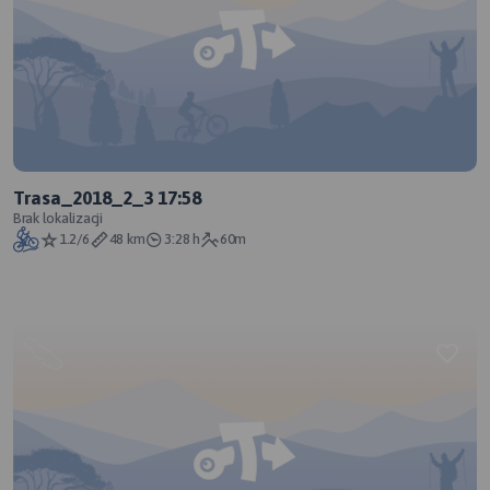
Trasa_2018_2_3 17:58
Brak lokalizacji
1.2/6
48 km
3:28 h
60m