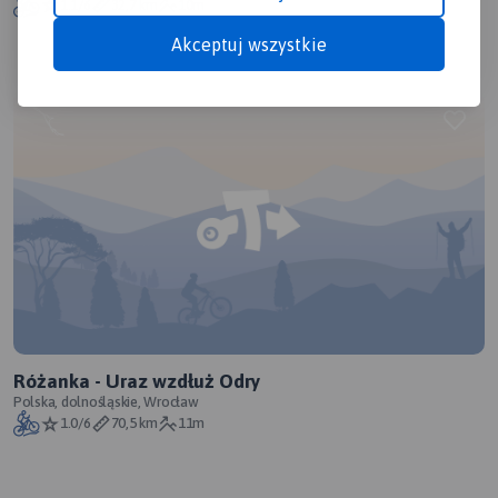
1.1/6
32,7 km
10m
Akceptuj wszystkie
Różanka - Uraz wzdłuż Odry
Polska, dolnośląskie, Wrocław
1.0/6
70,5 km
11m