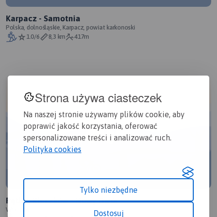
Karpacz - Samotnia
Polska, dolnośląskie, Karpacz, powiat karkonoski
1.0/6
8,3 km
417m
Strona używa ciasteczek
Na naszej stronie używamy plików cookie, aby
poprawić jakość korzystania, oferować
spersonalizowane treści i analizować ruch.
Polityka cookies
Tylko niezbędne
Pętla - Kleczków - Nowy Dwór
Wrocław
Dostosuj