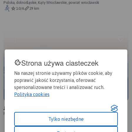
Polska, dolnośląskie, Kąty Wrocławskie, powiat wrocławski
1.0/6
29 km
Strona używa ciasteczek
Na naszej stronie używamy plików cookie, aby
poprawić jakość korzystania, oferować
spersonalizowane treści i analizować ruch.
Polityka cookies
Jary Krótki Trójkąt
Polska, dolnośląskie, Jary, powiat trzebnicki
Tylko niezbędne
1.0/6
1,8 km