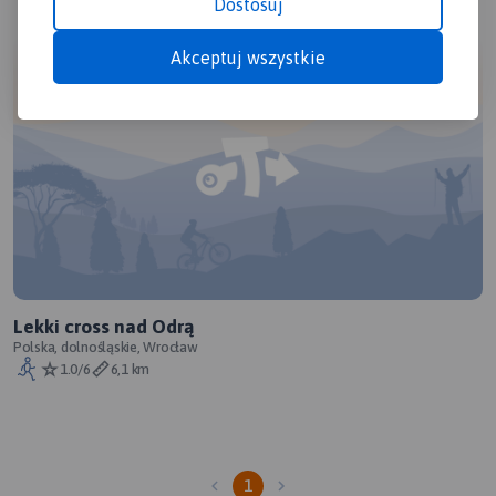
Dostosuj
Akceptuj wszystkie
Lekki cross nad Odrą
Polska, dolnośląskie, Wrocław
1.0/6
6,1 km
1