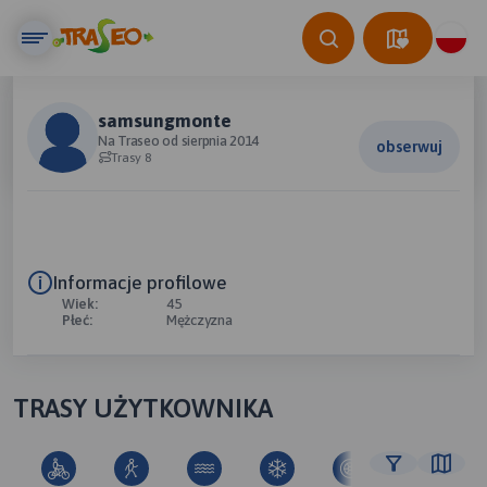
samsungmonte
Na Traseo od sierpnia 2014
obserwuj
Trasy 8
Informacje profilowe
Wiek:
45
Płeć:
Mężczyzna
TRASY UŻYTKOWNIKA