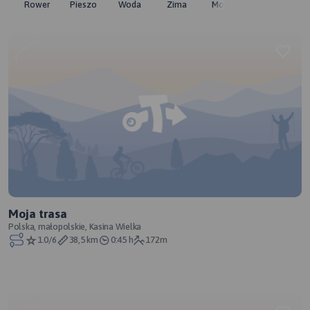
Rower
Pieszo
Woda
Zima
Moto
Pozostałe
Moja trasa
Polska, małopolskie, Kasina Wielka
1.0/6
38,5 km
0:45 h
172m