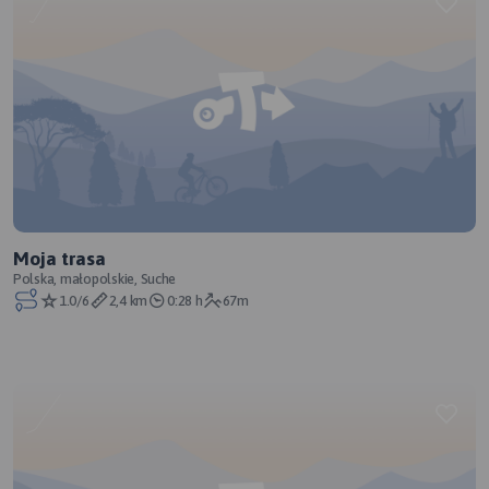
Moja trasa
Polska, małopolskie, Suche
1.0/6
2,4 km
0:28 h
67m