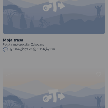
Moja trasa
Polska, małopolskie, Zakopane
1.0/6
2,9 km
1:35 h
15m