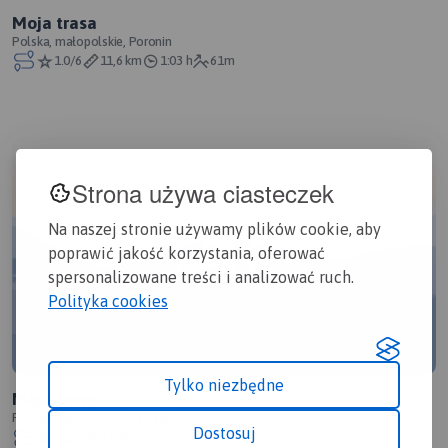
Moja trasa
Polska, małopolskie, Poronin
1.0/6
11,6 km
1:03 h
61m
Strona używa ciasteczek
Na naszej stronie używamy plików cookie, aby
poprawić jakość korzystania, oferować
spersonalizowane treści i analizować ruch.
Polityka cookies
Tylko niezbędne
Moja trasa
Polska, małopolskie, Zakopane
Dostosuj
1.0/6
5,6 km
0:22 h