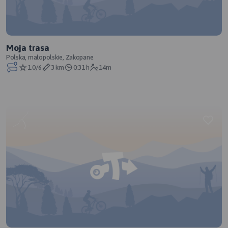
Moja trasa
Polska, małopolskie, Zakopane
1.0/6
3 km
0:31 h
14m