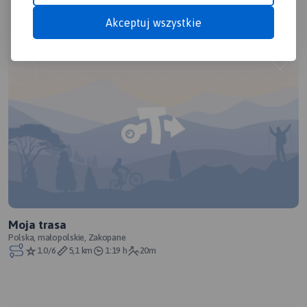
Akceptuj wszystkie
Moja trasa
Polska, małopolskie, Zakopane
1.0/6
5,1 km
1:19 h
20m