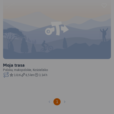
Moja trasa
Polska, małopolskie, Kościelisko
1.0/6
6,5 km
1:14 h
1