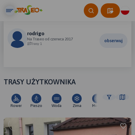
rodrigo
Na Traseo od czerwca 2017
obserwuj
Trasy 1
TRASY UŻYTKOWNIKA
Rower
Pieszo
Woda
Zima
Moto
Pozostałe