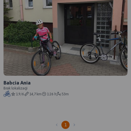
Babcia Ania
Brak lokalizacji
1.9/6
14,7 km
1:26 h
53m
1