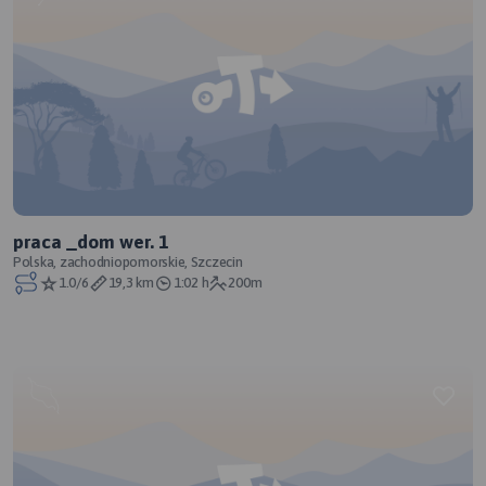
praca _dom wer. 1
Polska, zachodniopomorskie, Szczecin
1.0/6
19,3 km
1:02 h
200m