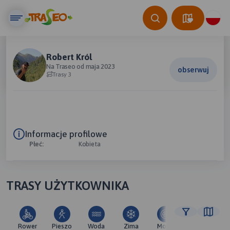
Robert Król
Na Traseo od maja 2023
obserwuj
Trasy 3
Informacje profilowe
Płeć:
Kobieta
TRASY UŻYTKOWNIKA
Rower
Pieszo
Woda
Zima
Moto
Pozostałe