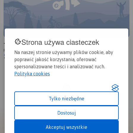
Strona używa ciasteczek
Trasa 14_05_2023 11:06
Polska, zachodniopomorskie
Na naszej stronie używamy plików cookie, aby
1.0/6
78,1 km
4:00 h
326m
poprawić jakość korzystania, oferować
spersonalizowane treści i analizować ruch.
Polityka cookies
1
Tylko niezbędne
Dostosuj
Akceptuj wszystkie