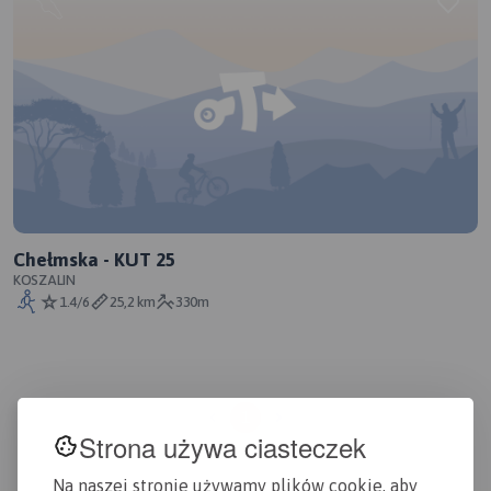
Chełmska - KUT 25
KOSZALIN
1.4/6
25,2 km
330m
1
Strona używa ciasteczek
Na naszej stronie używamy plików cookie, aby