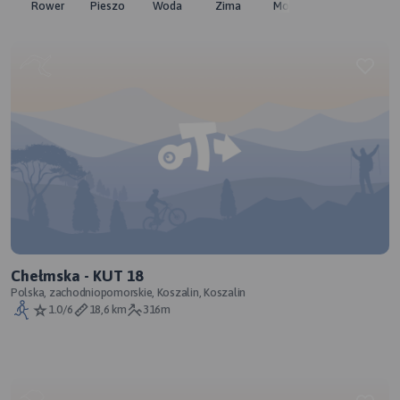
Rower
Pieszo
Woda
Zima
Moto
Pozostałe
Chełmska - KUT 18
Polska, zachodniopomorskie, Koszalin, Koszalin
1.0/6
18,6 km
316m