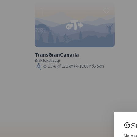
TransGranCanaria
Brak lokalizacji
1.3/6
121 km
18:00 h
5km
S
Na na