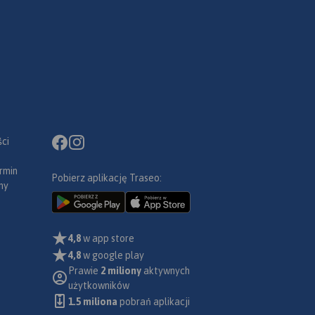
ci
rmin
Pobierz aplikację Traseo:
ny
4,8
w app store
4,8
w google play
Prawie
2 miliony
aktywnych
użytkowników
1.5 miliona
pobrań aplikacji