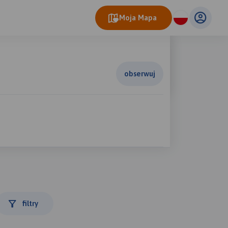
Moja Mapa
obserwuj
filtry