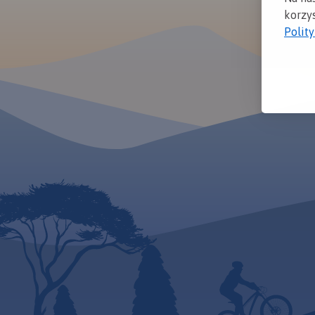
korzys
Polit