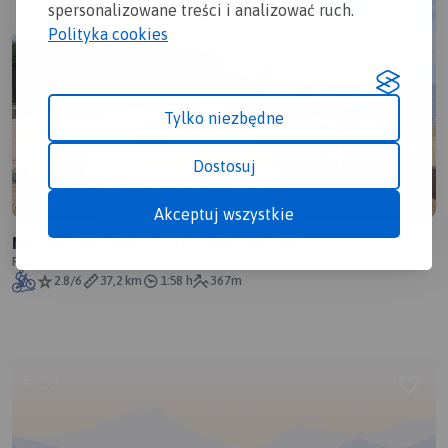
spersonalizowane treści i analizować ruch.
Polityka cookies
Tylko niezbędne
Dostosuj
Akceptuj wszystkie
MRZEŻYNO-NIECHORZE-MRZEŻYNO
Polska, zachodniopomorskie, Mrzeżyno
2.8/6
37,2 km
1:58 h
367m