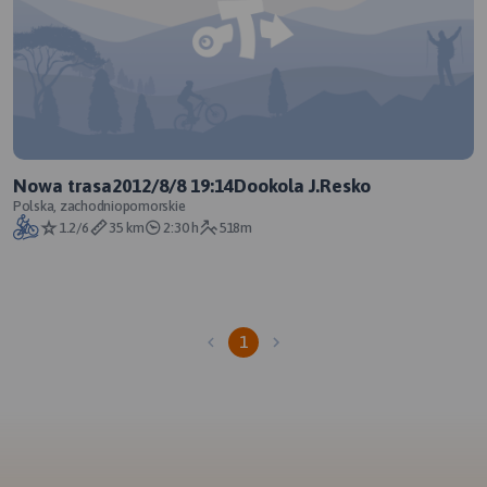
Nowa trasa2012/8/8 19:14Dookola J.Resko
Polska, zachodniopomorskie
1.2/6
35 km
2:30 h
518m
1