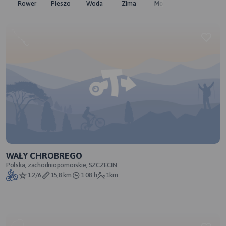
Rower
Pieszo
Woda
Zima
Moto
Pozostałe
WAŁY CHROBREGO
Polska, zachodniopomorskie, SZCZECIN
1.2/6
15,8 km
1:08 h
1km