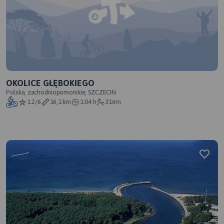
OKOLICE GŁĘBOKIEGO
Polska, zachodniopomorskie, SZCZECIN
1.2/6
16,1 km
1:04 h
316m