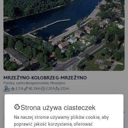
MRZEŻYNO-KOŁOBRZEG-MRZEŻYNO
Polska, zachodniopomorskie, Mrzeżyno
2.7/6
42,3 km
2:20 h
132m
Strona używa ciasteczek
Na naszej stronie używamy plików cookie, aby
poprawić jakość korzystania, oferować